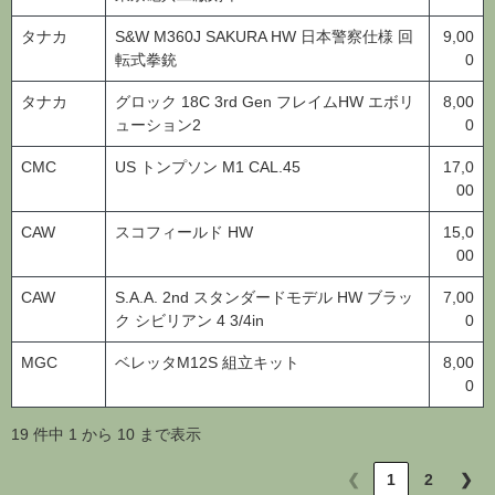
タナカ
S&W M360J SAKURA HW 日本警察仕様 回
9,00
転式拳銃
0
タナカ
グロック 18C 3rd Gen フレイムHW エボリ
8,00
ューション2
0
CMC
US トンプソン M1 CAL.45
17,0
00
CAW
スコフィールド HW
15,0
00
CAW
S.A.A. 2nd スタンダードモデル HW ブラッ
7,00
ク シビリアン 4 3/4in
0
MGC
ベレッタM12S 組立キット
8,00
0
19 件中 1 から 10 まで表示
❮
1
2
❯