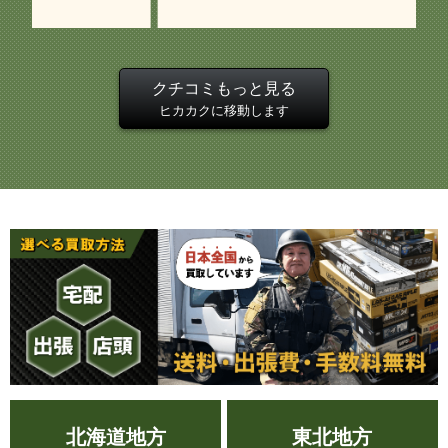
て
一つだと宅配買取の送料無料の条件に満たないこ
大
と、他ジャンルの買取希望品があればまとめて査
定・宅配買取できることを案内して下さり非常に
引
クチコミもっと見る
助かりました。 トイガンより他ジャンルが大半
ヒカカクに移動します
になってしまいましたが査定明細も一つ一つ丁寧
な印象で、明細を見て疑問に思った点をLINEで
質問した際もわかりやすく返信を下さいました。
査定額に納得した上で今回対応して下さったスタ
ッフさんには大変感謝しています。
引用元:
ヒカカク
北海道地方
東北地方