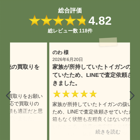
総合評価
★★★★★
4.82
総レビュー数
118件
のわ 様
oc
2026年6月20日
2
を
家族が所持していたトイガンの扱いに困っ
専
ていたため、LINEで査定依頼させていただ
きました。
テ
★★★★★
て
い
は
の
家族が所持していたトイガンの扱いに困っていた
し
思
ため、LINEで査定依頼させていただきました。
せ
箱もなく状態も左程良くはないのだろうと思って
円
いたところ、他店の査定額より1500円ほど高
ご
く、こちらに知識がなくても丁寧に査定結果につ
の
いて教えて下さいました。 また、そのトイガン