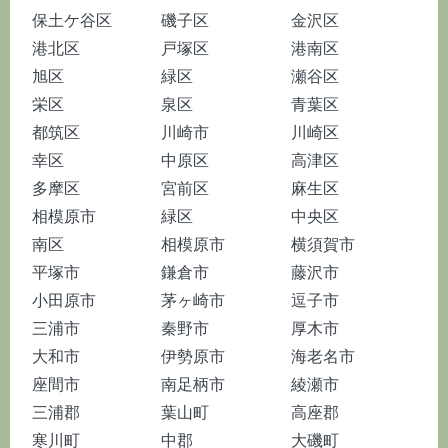
保土ケ谷区
磯子区
金沢区
港北区
戸塚区
港南区
旭区
緑区
瀬谷区
栄区
泉区
青葉区
都筑区
川崎市
川崎区
幸区
中原区
高津区
多摩区
宮前区
麻生区
相模原市
緑区
中央区
南区
相模原市
横須賀市
平塚市
鎌倉市
藤沢市
小田原市
茅ヶ崎市
逗子市
三浦市
秦野市
厚木市
大和市
伊勢原市
海老名市
座間市
南足柄市
綾瀬市
三浦郡
葉山町
高座郡
寒川町
中郡
大磯町