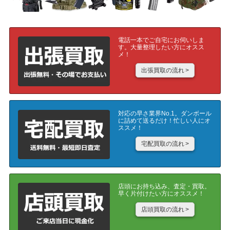
電話一本でご自宅にお伺いしま
す。
大量整理したい方にオスス
メ！
出張買取の流れ
対応の早さ業界No.1。ダンボール
に詰めて送るだけ！忙しい人にオ
ススメ！
宅配買取の流れ
店頭にお持ち込み、査定・買取。
早く片付けたい方にオススメ！
店頭買取の流れ