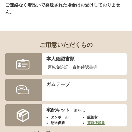
ご連絡なく着払いで発送された場合はお受けしておりませ
MGC
ん。
ホビーフィックス
KRYTAC
VFC
G&G
ご用意いただくもの
松栄製作所
本人確認書類
運転免許証、資格確認書等
お知らせ
ガムテープ
買取実績
新着情報・お知らせ
宅配キット
または
ダンボール
緩衝材
ご利用案内
配送伝票
買取依頼書