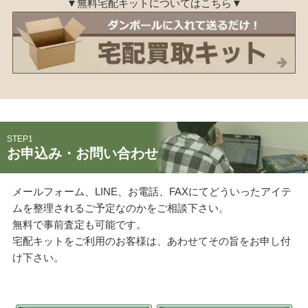
ご利用が初めての方へ
▼無料宅配キットについてはこちら▼
宅配買取の流れ
出張買取の流れ
店頭買取の流れ
遺品買取
出張対応エリア
よくある質問
STEP1
関東・関西エリアの出張買取強化中！
お申込み・お問い合わせ
メールフォーム、LINE、お電話、FAXにてどういったアイテ
くれいも屋について
ムを整理されるご予定なのかをご相談下さい。
無料で事前査定も可能です。
会社概要
宅配キットをご利用のお客様は、あわせてその旨をお申し付
スタッフ紹介
け下さい。
スタッフブログ
オンラインショップ