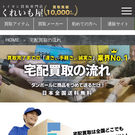
買取アイテム
買取メーカー
初めての方へ
通販サイト
HOME
宅配買取の流れ
買取アイテム
電動ガン
ガスガン
エアコッキングガン
モデルガン
無可動実銃
カスタムパーツ