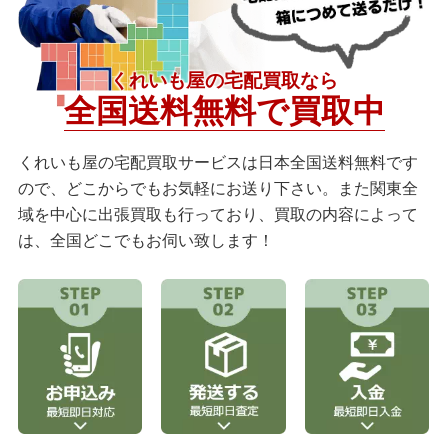
ミリタリーグッズ
ナイフ
日本刀・模造刀
くれいも屋の宅配買取なら
アーチェリー
全国送料無料で買取中
アウトドア用品
くれいも屋の宅配買取サービスは日本全国送料無料です
ので、どこからでもお気軽にお送り下さい。また関東全
買取メーカー
域を中心に出張買取も行っており、買取の内容によって
は、全国どこでもお伺い致します！
東京マルイ
マルシン
マルゼン
ウエスタンアームズ
KSC
K.T.W
タナカワークス