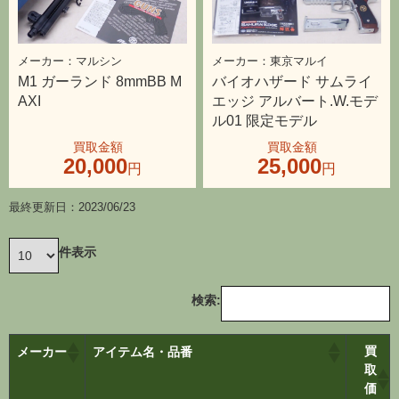
マルシン
東京マルイ
M1 ガーランド 8mmBB M
バイオハザード サムライ
AXI
エッジ アルバート.W.モデ
ル01 限定モデル
20,000
25,000
最終更新日：2023/06/23
件表示
検索:
買
メーカー
アイテム名・品番
取
価
格