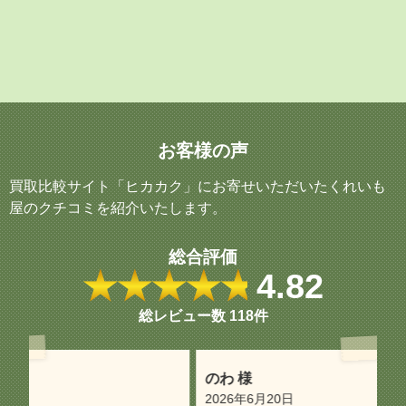
お客様の声
買取比較サイト「ヒカカク」にお寄せいただいたくれいも
屋のクチコミを紹介いたします。
総合評価
★★★★★
4.82
総レビュー数
118件
のわ 様
oc
2026年6月20日
2
を
家族が所持していたトイガンの扱いに困っ
専