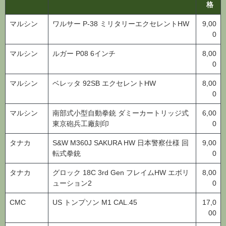
マルシン
ワルサー P-38 ミリタリーエクセレントHW
9,00
0
マルシン
ルガー P08 6インチ
8,00
0
マルシン
ベレッタ 92SB エクセレントHW
8,00
0
マルシン
南部式小型自動拳銃 ダミーカートリッジ式
6,00
東京砲兵工廠刻印
0
タナカ
S&W M360J SAKURA HW 日本警察仕様 回
9,00
転式拳銃
0
タナカ
グロック 18C 3rd Gen フレイムHW エボリ
8,00
ューション2
0
CMC
US トンプソン M1 CAL.45
17,0
00
CAW
スコフィールド HW
15,0