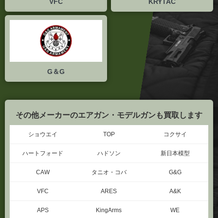
G＆G
その他メーカーのエアガン・モデルガンも買取します
ショウエイ
TOP
コクサイ
ハートフォード
ハドソン
新日本模型
CAW
タニオ・コバ
G&G
VFC
ARES
A&K
APS
KingArms
WE
MGC