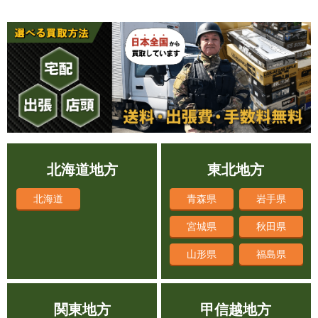
引用元:
ヒカカク
北海道地方
東北地方
北海道
青森県
岩手県
宮城県
秋田県
山形県
福島県
関東地方
甲信越地方