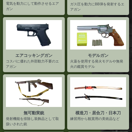
ガン
アガン
エアコッキングガン
モデルガン
コスパに優れた外部動力不要のエ
火薬を使用する発火モデルや無発
アガン
火の鑑賞モデル
無可動実銃
模造刀・居合刀・日本刀
発射機能を排除し装飾品として取
練習用から観賞用の美術品など
扱いされた銃