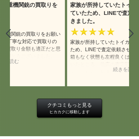
ていたため、LINEで査定依頼させていただ
きました。
テ
★★★★★
て
い
は
の
家族が所持していたトイガンの扱いに困っていた
し
思
ため、LINEで査定依頼させていただきました。
せ
箱もなく状態も左程良くはないのだろうと思って
円
いたところ、他店の査定額より1500円ほど高
ご
く、こちらに知識がなくても丁寧に査定結果につ
の
いて教えて下さいました。 また、そのトイガン
て
一つだと宅配買取の送料無料の条件に満たないこ
大
と、他ジャンルの買取希望品があればまとめて査
定・宅配買取できることを案内して下さり非常に
引
クチコミもっと見る
助かりました。 トイガンより他ジャンルが大半
ヒカカクに移動します
になってしまいましたが査定明細も一つ一つ丁寧
な印象で、明細を見て疑問に思った点をLINEで
質問した際もわかりやすく返信を下さいました。
査定額に納得した上で今回対応して下さったスタ
ッフさんには大変感謝しています。