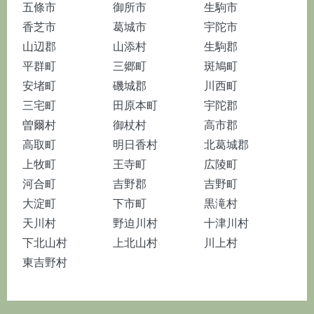
五條市
御所市
生駒市
香芝市
葛城市
宇陀市
山辺郡
山添村
生駒郡
平群町
三郷町
斑鳩町
安堵町
磯城郡
川西町
三宅町
田原本町
宇陀郡
曽爾村
御杖村
高市郡
高取町
明日香村
北葛城郡
上牧町
王寺町
広陵町
河合町
吉野郡
吉野町
大淀町
下市町
黒滝村
天川村
野迫川村
十津川村
下北山村
上北山村
川上村
東吉野村