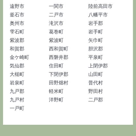
遠野市
一関市
陸前高田市
釜石市
二戸市
八幡平市
奥州市
滝沢市
岩手郡
雫石町
葛巻町
岩手町
紫波郡
紫波町
矢巾町
和賀郡
西和賀町
胆沢郡
金ケ崎町
西磐井郡
平泉町
気仙郡
住田町
上閉伊郡
大槌町
下閉伊郡
山田町
岩泉町
田野畑村
普代村
九戸郡
軽米町
野田村
九戸村
洋野町
二戸郡
一戸町