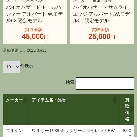
バイオハザード トールハ
バイオハザード サムライ
ンマー アルバート.W.モデ
エッジ アルバート.W.モデ
ル02 限定モデル
ル01 限定モデル
45,000
25,000
最終更新日：2023/06/23
件表示
検索:
買
メーカー
アイテム名・品番
取
価
格
マルシン
ワルサー P-38 ミリタリーエクセレントHW
9,00
0