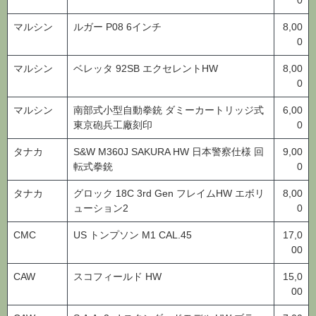
マルシン
ルガー P08 6インチ
8,00
0
マルシン
ベレッタ 92SB エクセレントHW
8,00
0
マルシン
南部式小型自動拳銃 ダミーカートリッジ式
6,00
東京砲兵工廠刻印
0
タナカ
S&W M360J SAKURA HW 日本警察仕様 回
9,00
転式拳銃
0
タナカ
グロック 18C 3rd Gen フレイムHW エボリ
8,00
ューション2
0
CMC
US トンプソン M1 CAL.45
17,0
00
CAW
スコフィールド HW
15,0
00
CAW
S.A.A. 2nd スタンダードモデル HW ブラッ
7,00