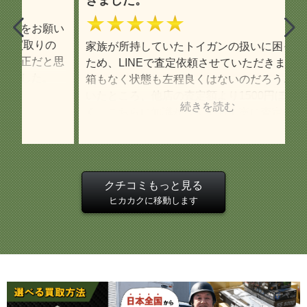
★★★★★
て
い
は
の
家族が所持していたトイガンの扱いに困っていた
し
思
ため、LINEで査定依頼させていただきました。
せ
箱もなく状態も左程良くはないのだろうと思って
円
いたところ、他店の査定額より1500円ほど高
ご
く、こちらに知識がなくても丁寧に査定結果につ
の
いて教えて下さいました。 また、そのトイガン
て
一つだと宅配買取の送料無料の条件に満たないこ
大
と、他ジャンルの買取希望品があればまとめて査
定・宅配買取できることを案内して下さり非常に
引
クチコミもっと見る
助かりました。 トイガンより他ジャンルが大半
ヒカカクに移動します
になってしまいましたが査定明細も一つ一つ丁寧
な印象で、明細を見て疑問に思った点をLINEで
質問した際もわかりやすく返信を下さいました。
査定額に納得した上で今回対応して下さったスタ
ッフさんには大変感謝しています。
引用元:
ヒカカク