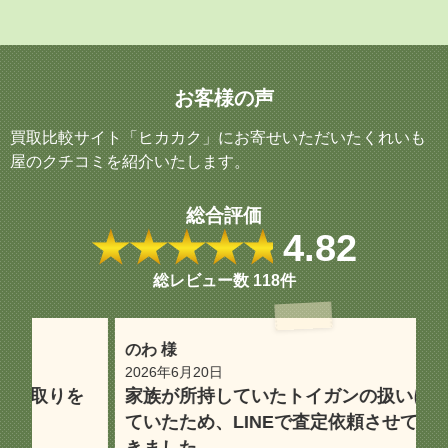
お客様の声
買取比較サイト「ヒカカク」にお寄せいただいたくれいも
屋のクチコミを紹介いたします。
総合評価
★★★★★
4.82
総レビュー数
118件
のわ 様
oc
2026年6月20日
2
を
家族が所持していたトイガンの扱いに困っ
専
ていたため、LINEで査定依頼させていただ
きました。
テ