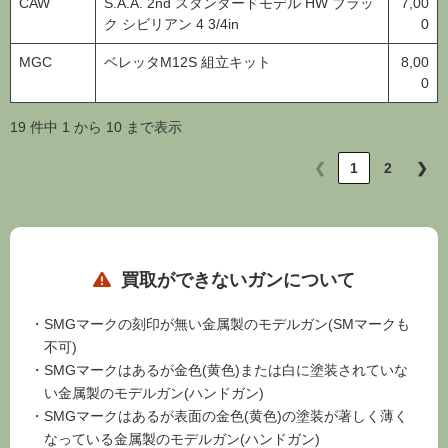
ク シビリアン 4 3/4in
0
MGC
ベレッタM12S 組立キット
8,00
0
19 件中 1 から 10 まで表示
❮
1
2
❯
買取ができないガンについて
SMGマークの刻印が無い金属製のモデルガン(SMマークも
不可)
SMGマークはあるが金色(黄色)または白に塗装されていな
い金属製のモデルガン(ハンドガン)
SMGマークはあるが表面の金色(黄色)の塗装が著しく薄く
なっている金属製のモデルガン(ハンドガン)
盗品が疑われる物