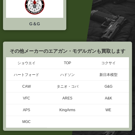
G＆G
その他メーカーのエアガン・モデルガンも買取します
ショウエイ
TOP
コクサイ
ハートフォード
ハドソン
新日本模型
CAW
タニオ・コバ
G&G
VFC
ARES
A&K
APS
KingArms
WE
MGC