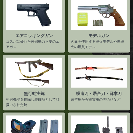
エアコッキングガン
モデルガン
コスパに優れた外部動力不要のエ
火薬を使用する発火モデルや無発
アガン
火の鑑賞モデル
無可動実銃
模造刀・居合刀・日本刀
発射機能を排除し装飾品として取
練習用から観賞用の美術品など
扱いされた銃