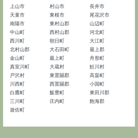
上山市
村山市
長井市
天童市
東根市
尾花沢市
南陽市
東村山郡
山辺町
中山町
西村山郡
河北町
西川町
朝日町
大江町
北村山郡
大石田町
最上郡
金山町
最上町
舟形町
真室川町
大蔵村
鮭川村
戸沢村
東置賜郡
高畠町
川西町
西置賜郡
小国町
白鷹町
飯豊町
東田川郡
三川町
庄内町
飽海郡
遊佐町