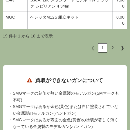
ク シビリアン 4 3/4in
0
MGC
ベレッタM12S 組立キット
8,00
0
19 件中 1 から 10 まで表示
❮
1
2
❯
買取ができないガンについて
SMGマークの刻印が無い金属製のモデルガン(SMマークも
不可)
SMGマークはあるが金色(黄色)または白に塗装されていな
い金属製のモデルガン(ハンドガン)
SMGマークはあるが表面の金色(黄色)の塗装が著しく薄く
なっている金属製のモデルガン(ハンドガン)
盗品が疑われる物