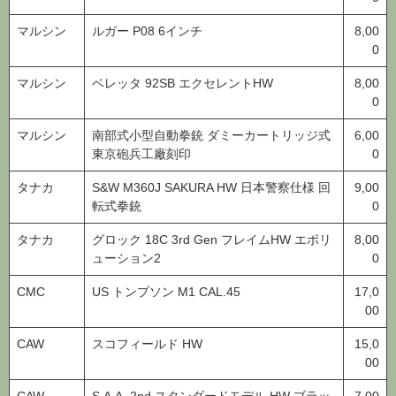
マルシン
ルガー P08 6インチ
8,00
0
マルシン
ベレッタ 92SB エクセレントHW
8,00
0
マルシン
南部式小型自動拳銃 ダミーカートリッジ式
6,00
東京砲兵工廠刻印
0
タナカ
S&W M360J SAKURA HW 日本警察仕様 回
9,00
転式拳銃
0
タナカ
グロック 18C 3rd Gen フレイムHW エボリ
8,00
ューション2
0
CMC
US トンプソン M1 CAL.45
17,0
00
CAW
スコフィールド HW
15,0
00
CAW
S.A.A. 2nd スタンダードモデル HW ブラッ
7,00