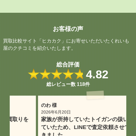
お客様の声
買取比較サイト「ヒカカク」にお寄せいただいたくれいも
屋のクチコミを紹介いたします。
総合評価
★★★★★
4.82
総レビュー数
118件
のわ 様
oc
2026年6月20日
2
を
家族が所持していたトイガンの扱いに困っ
専
ていたため、LINEで査定依頼させていただ
きました。
テ