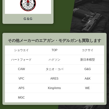
G＆G
その他メーカーのエアガン・モデルガンも買取します
ショウエイ
TOP
コクサイ
ハートフォード
ハドソン
新日本模型
CAW
タニオ・コバ
G&G
VFC
ARES
A&K
APS
KingArms
WE
MGC