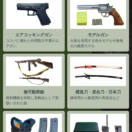
エアコッキングガン
モデルガン
コスパに優れた外部動力不要のエ
火薬を使用する発火モデルや無発
アガン
火の鑑賞モデル
無可動実銃
模造刀・居合刀・日本刀
発射機能を排除し装飾品として取
練習用から観賞用の美術品など
扱いされた銃