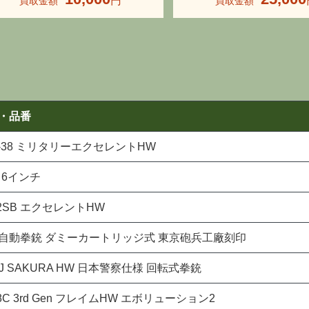
・品番
-38 ミリタリーエクセレントHW
 6インチ
2SB エクセレントHW
自動拳銃 ダミーカートリッジ式 東京砲兵工廠刻印
0J SAKURA HW 日本警察仕様 回転式拳銃
8C 3rd Gen フレイムHW エボリューション2