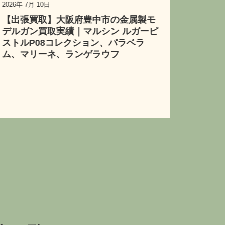
府豊中市の金属製モ
｜マルシン ルガーピ
クション、パラベラ
2026年 7月 7日
ンゲラウフ
【宅配買取】兵庫県神戸市
買取実績｜Laylax『攻殻
レーディンガー スタンダードV