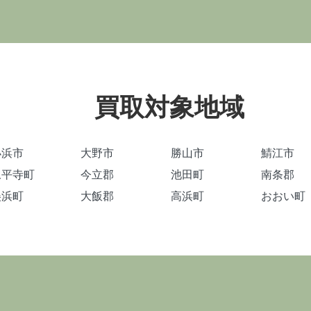
買取対象地域
小浜市
大野市
勝山市
鯖江市
永平寺町
今立郡
池田町
南条郡
美浜町
大飯郡
高浜町
おおい町