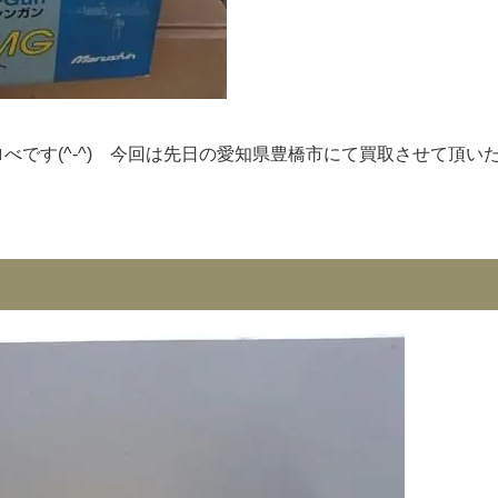
ロべです(^-^)ゝ今回は先日の愛知県豊橋市にて買取させて頂い