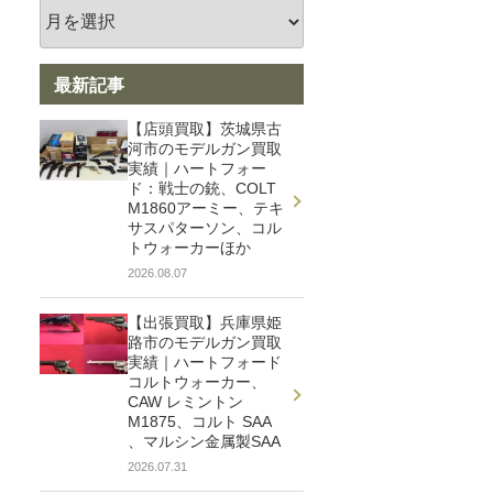
出張買取の流れ
店頭買取の流れ
遺品買取
最新記事
出張対応エリア
【店頭買取】茨城県古
よくある質問
河市のモデルガン買取
実績｜ハートフォー
関東・関西エリアの出張買取強化
ド：戦士の銃、COLT
M1860アーミー、テキ
中！
サスパターソン、コル
トウォーカーほか
2026.08.07
くれいも屋について
【出張買取】兵庫県姫
路市のモデルガン買取
実績｜ハートフォード
会社概要
コルトウォーカー、
CAW レミントン
スタッフ紹介
M1875、コルト SAA
、マルシン金属製SAA
スタッフブログ
2026.07.31
オンラインショップ