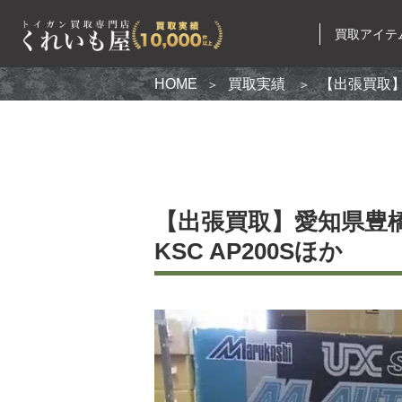
買取アイテ
HOME
買取実績
【出張買取】
買取ア
電動ガン
ガスガン
【出張買取】愛知県豊
エアコッ
KSC AP200Sほか
モデルガ
無可動実
カスタム
ミリタリ
ナイフ