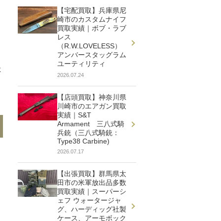
【宅配買取】兵庫県尼
崎市のカスタムナイフ
買取実績｜ボブ・ラブ
レス
（R.W.LOVELESS）
アンバースタッグラム
ユーティリティ
た
2026.07.24
【店頭買取】神奈川県
川崎市のエアガン買取
実績｜S&T
Armament 三八式騎
兵銃（三八式騎銃：
Type38 Carbine)
2026.07.17
【出張買取】群馬県太
田市の米軍放出品多数
買取実績｜スーパーシ
ェフ ウォータージャ
グ、ハーディッグ社製
ケース、アーモボック