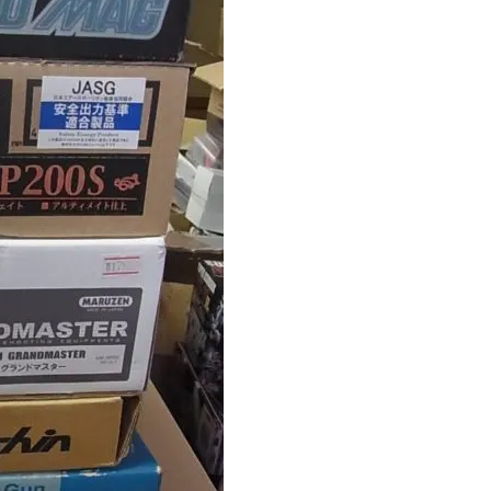
模造刀
ホビーフィックス
リー
KRYTAC
ア用品
VFC
G&G
松栄製作所