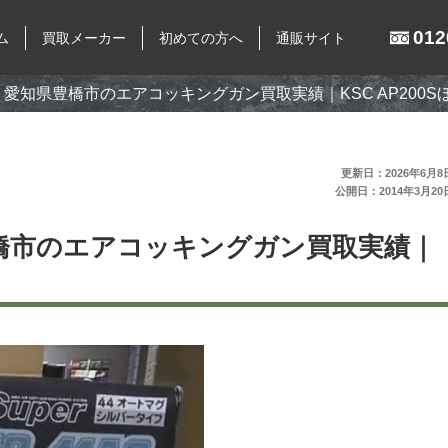
012
ム
買取メーカー
初めての方へ
通販サイト
愛知県豊橋市のエアコッキングガン買取実績｜KSC AP200S
イテム
買取メーカー
更新日：2026年6月8
公開日：2014年3月20
東京マルイ
マルシン
橋市のエアコッキングガン買取実績｜
キングガン
マルゼン
ン
ウエスタンアームズ
銃
KSC
パーツ
K.T.W
ーグッズ
タナカワークス
MGC