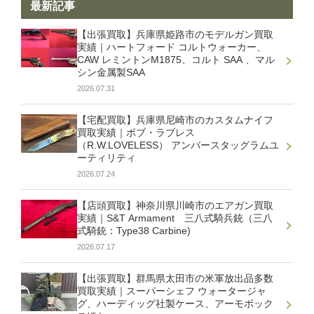
最新記事
【出張買取】兵庫県姫路市のモデルガン買取
実績｜ハートフォード コルトウォーカー、
CAW レミントンM1875、コルト SAA 、マル
シン金属製SAA
2026.07.31
【宅配買取】兵庫県尼崎市のカスタムナイフ
買取実績｜ボブ・ラブレス
（R.W.LOVELESS） アンバースタッグラムユ
ーティリティ
2026.07.24
【店頭買取】神奈川県川崎市のエアガン買取
実績｜S&T Armament 三八式騎兵銃（三八
式騎銃：Type38 Carbine)
2026.07.17
【出張買取】群馬県太田市の米軍放出品多数
買取実績｜スーパーシェフ ウォータージャ
グ、ハーディッグ社製ケース、アーモボック