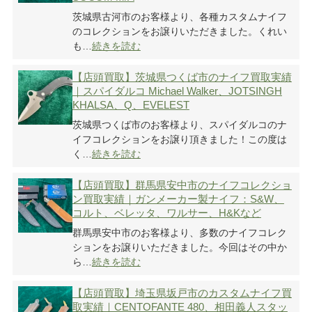
茨城県古河市のお客様より、各種カスタムナイフ
のコレクションをお譲りいただきました。くれい
も…
続きを読む
【店頭買取】茨城県つくば市のナイフ買取実績
｜スパイダルコ Michael Walker、JOTSINGH
KHALSA、Q、EVELEST
茨城県つくば市のお客様より、スパイダルコのナ
イフコレクションをお譲り頂きました！この度は
く…
続きを読む
【店頭買取】群馬県安中市のナイフコレクショ
ン買取実績｜ガンメーカー製ナイフ：S&W、
コルト、ベレッタ、ワルサー、H&Kなど
群馬県安中市のお客様より、多数のナイフコレク
ションをお譲りいただきました。今回はその中か
ら…
続きを読む
【店頭買取】埼玉県坂戸市のカスタムナイフ買
取実績｜CENTOFANTE 480、相田義人スタッ