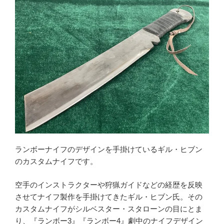
ご利用が初めての方へ
宅配買取の流れ
出張買取の流れ
店頭買取の流れ
遺品買取
出張対応エリア
よくある質問
関東・関西エリアの出張買取強化中！
くれいも屋について
ランボーナイフのデザインを手掛けているギル・ヒブン
のカスタムナイフです。
会社概要
空手のインストラクターや狩猟ガイドなどの経歴を反映
スタッフ紹介
させてナイフ製作を手掛けてきたギル・ヒブン氏。その
スタッフブログ
カスタムナイフがシルベスター・スタローンの目にとま
オンラインショップ
り、『ランボー3』『ランボー4』劇中のナイフデザイン