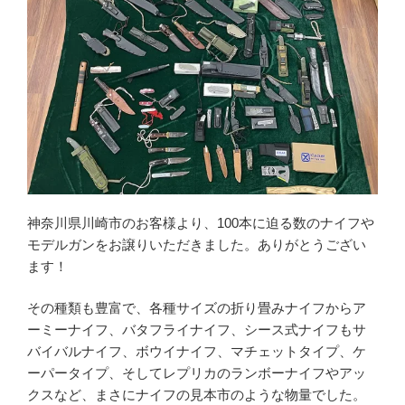
ミリタリーグッズ
ナイフ
日本刀・模造刀
アーチェリー
アウトドア用品
買取メーカー
神奈川県川崎市のお客様より、100本に迫る数のナイフや
東京マルイ
モデルガンをお譲りいただきました。ありがとうござい
マルシン
ます！
マルゼン
その種類も豊富で、各種サイズの折り畳みナイフからア
ウエスタンアームズ
ーミーナイフ、バタフライナイフ、シース式ナイフもサ
KSC
バイバルナイフ、ボウイナイフ、マチェットタイプ、ケ
K.T.W
ーパータイプ、そしてレプリカのランボーナイフやアッ
タナカワークス
クスなど、まさにナイフの見本市のような物量でした。