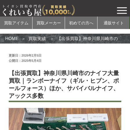
買取アイテム
買取メーカー
初めての方へ
通販サイト
HOME
買取実績
【出張買取】神奈川県川崎市のナイフ大量買取｜ランボーナイフ（ギル・ヒブン、ポールフォース）ほか、サバイバルナイフ、アックス多数
更新日：2026年2月5日
公開日：2025年5月4日
買取アイテム
【出張買取】神奈川県川崎市のナイフ大量
電動ガン
買取｜ランボーナイフ（ギル・ヒブン、ポ
ールフォース）ほか、サバイバルナイフ、
ガスガン
アックス多数
エアコッキングガン
モデルガン
無可動実銃
カスタムパーツ