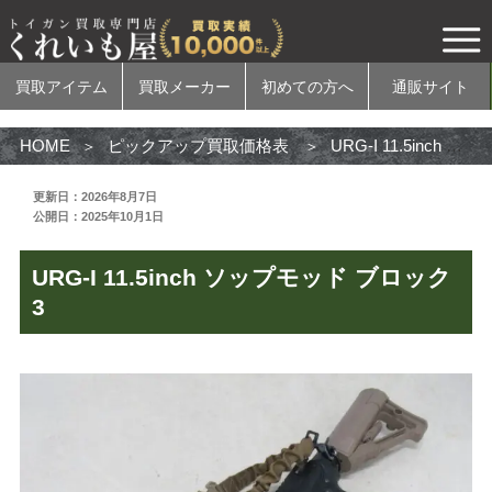
買取アイテム
買取メーカー
初めての方へ
通販サイト
HOME
ピックアップ買取価格表
URG-I 11.5inch ソップモッド ブロック3
更新日：2026年8月7日
公開日：2025年10月1日
買取アイテム
URG-I 11.5inch ソップモッド ブロック
電動ガン
3
ガスガン
エアコッキングガン
モデルガン
無可動実銃
カスタムパーツ