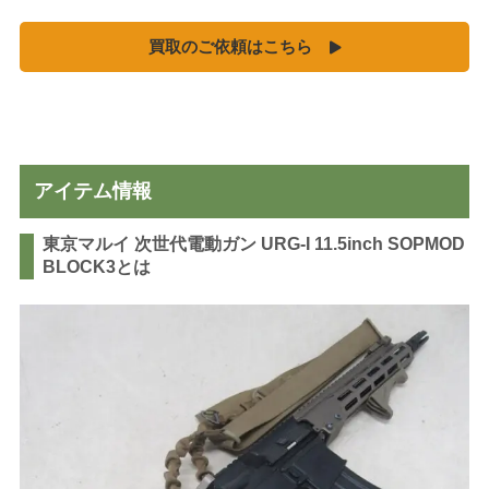
MGC
買取のご依頼はこちら
ホビーフィックス
KRYTAC
VFC
G&G
松栄製作所
アイテム情報
東京マルイ 次世代電動ガン URG-I 11.5inch SOPMOD
BLOCK3とは
お知らせ
買取実績
新着情報・お知らせ
ご利用案内