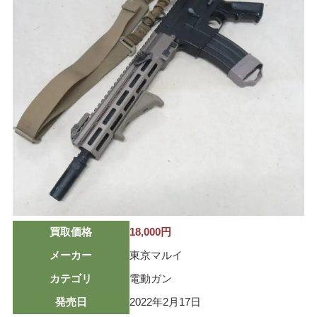
ミリタリーグッズ
ナイフ
日本刀・模造刀
アーチェリー
アウトドア用品
買取メーカー
東京マルイ
マルシン
マルゼン
買取価格
18,000円
ウエスタンアームズ
メーカー
東京マルイ
KSC
カテゴリ
電動ガン
K.T.W
発売日
2022年2月17日
タナカワークス