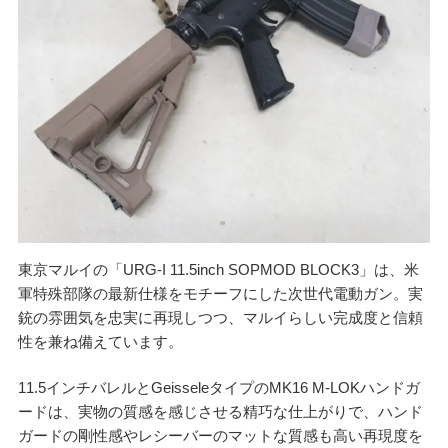
ご利用が初めての方へ
宅配買取の流れ
出張買取の流れ
店頭買取の流れ
遺品買取
出張対応エリア
よくある質問
関東・関西エリアの出張買取強化中！
東京マルイの「URG-I 11.5inch SOPMOD BLOCK3」は、米
軍特殊部隊の最新仕様をモチーフにした次世代電動ガン。実
くれいも屋について
銃の雰囲気を忠実に再現しつつ、マルイらしい完成度と信頼
性を兼ね備えています。
会社概要
スタッフ紹介
11.5インチバレルとGeisseleタイプのMK16 M-LOKハンドガ
スタッフブログ
ードは、実物の質感を感じさせる精巧な仕上がりで、ハンド
オンラインショップ
ガードの剛性感やレシーバーのマットな質感も高い再現度を