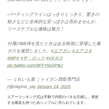
ご利用が初めての方へ
宅配買取の流れ
パーティングラインはっきりくっきり、驚きの
出張買取の流れ
軽さなどと全体的な安っぽさは否めませんが、
店頭買取の流れ
リーズナブルな価格は魅力！
遺品買取
出張対応エリア
付属のBB弾を見たときはある映画に登場した毒
よくある質問
ガスを連想しました。
#エアガン
#エアコキ
関東・関西エリアの出張買取強化中！
#MPX
#ザ・ロック
#VXガス
pic.twitter.com/9FFYhpXPBJ
くれいも屋について
— くれいも屋 ｜トイガン買取専門店
(@claymo_ya)
January 24, 2025
会社概要
スタッフ紹介
エアーコッキング式は手動で内部のバネを圧縮し、発射
スタッフブログ
する構造を持つためシンプルに作られています。
オンラインショップ