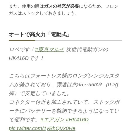
また、使用の際は
ガスの補充が必要
になるため、フロン
ガスはストックしておきましょう。
オートで高火力「電動式」
ロベです！
#東京マルイ
次世代電動ガンの
HK416Dです！
こちらはフォートレス様のロングレンジカスタ
ムが施されており、弾速は約95～96m/s（0.2g
弾）で安定していました。
コネクター付近も加工されていて、ストックポ
ーチにバッテリーを格納できるようになってい
て便利です。
#エアガン
#HK416D
pic.twitter.com/1yBhQVx0He