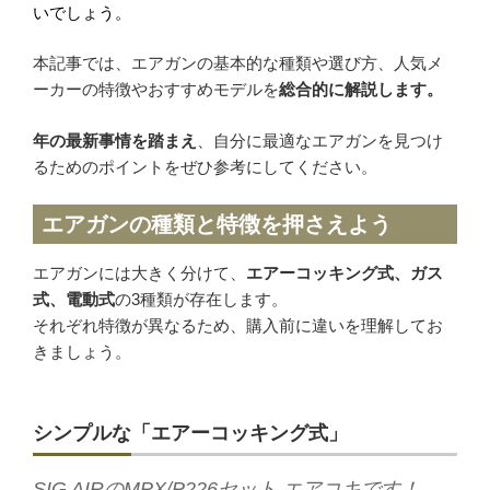
タナカワークス
いでしょう。
MGC
本記事では、エアガンの基本的な種類や選び方、人気メ
ホビーフィックス
ーカーの特徴やおすすめモデルを
総合的に解説します。
KRYTAC
VFC
年の最新事情を踏まえ
、自分に最適なエアガンを見つけ
るためのポイントをぜひ参考にしてください。
G&G
松栄製作所
エアガンの種類と特徴を押さえよう
エアガンには大きく分けて、
エアーコッキング式、ガス
お知らせ
式、電動式
の3種類が存在します。
それぞれ特徴が異なるため、購入前に違いを理解してお
買取実績
きましょう。
新着情報・お知らせ
シンプルな「エアーコッキング式」
ご利用案内
SIG AIRのMPX/P226セット エアコキです！