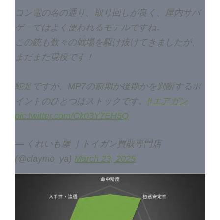
コン電の名の通り、取り回しが良く、屋内サバ
ゲーではよく使われるモデルですね。
この銃も数々の戦場を駆け抜けてきましたが、
まだまだ現役です！
蛇足ですが、MP7の前期か後期かを判断するポ
イントのひとつはストックです。
#エアガン
pic.twitter.com/Ck03Y7EH5Q
— くれいも屋 ｜トイガン買取専門店
(@claymo_ya)
March 23, 2025