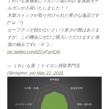
くれいも屋通販にマルシン製のUZI 金属製モデ
ルガンが入荷いたしました！！
木製ストックが取り付けられた希少な逸品です
(*´ω｀*)
セーフティが効かないという多少の難はありま
すが、この機会にぜひご購入いただけますと感
激の極みです(; ･`д･´)…
pic.twitter.com/lZCyFuHOjh
— くれいも屋 ｜トイガン買取専門店
(@claymo_ya)
May 27, 2025