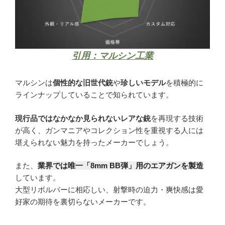
引用：マルシン工業
マルシンは
個性的な旧世代銃
や
珍しいモデル
を積極的に
ラインナップしていることで知られています。
現行品ではなかなか見られないレアな銃
を再現する技術
が高く、ガンマニアやコレクション性を重視する人には
堪えられない魅力を持ったメーカーでしょう。
また、
業界では唯一「8mm BB弾」用のエアガンを製造
しています。
大型リボルバーに相応しい、射撃時の迫力・爽快感は愛
好家の期待を裏切らないメーカーです。