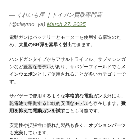
— くれいも屋 ｜トイガン買取専門店
(@claymo_ya)
March 27, 2025
電動ガンはバッテリーとモーターを使用する構造のた
め、
大量のBB弾を素早く射出
できます。
ハンドガンタイプからアサルトライフル、サブマシンガ
ンなど
豊富なモデル
があり、サバゲーフィールドでも
メ
インウェポン
として使用されることが多いカテゴリーで
す。
サバゲーで使用するような
本格的な電動ガン
以外にも、
乾電池で稼働する比較的安価なモデル
も存在します。
費
用を抑えて電動ガンを試す
ことも可能です。
安定性や拡張性に優れた製品も多く、
オプションパーツ
も充実
しています。