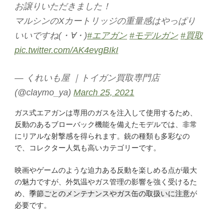
お譲りいただきました！
マルシンのXカートリッジの重量感はやっぱり
いいですね(・∀・)
#エアガン
#モデルガン
#買取
pic.twitter.com/AK4evgBIkI
— くれいも屋 ｜トイガン買取専門店
(@claymo_ya)
March 25, 2021
ガス式エアガンは専用のガスを注入して使用するため、
反動のあるブローバック機能を備えたモデルでは、非常
にリアルな射撃感を得られます。銃の種類も多彩なの
で、コレクター人気も高いカテゴリーです。
映画やゲームのような迫力ある反動を楽しめる点が最大
の魅力ですが、外気温やガス管理の影響を強く受けるた
め、
季節ごとのメンテナンスやガス缶の取扱いに注意
が
必要です。