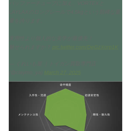
バッファーチューブに加え、VORTEXと
LAYLAXのロングレールで4.5kgという類稀な重
量を誇ります。
実用性より個人的な美学が最優先！
魅せられますか？
pic.twitter.com/DeGzXorp1K
— くれいも屋 ｜トイガン買取専門店
(@claymo_ya)
March 27, 2025