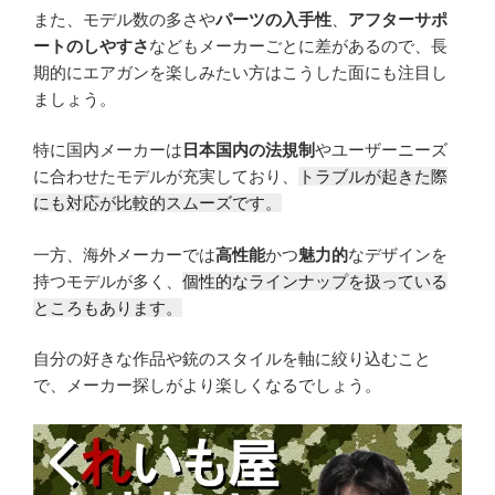
また、モデル数の多さや
パーツの入手性
、
アフターサポ
ートのしやすさ
などもメーカーごとに差があるので、長
期的にエアガンを楽しみたい方はこうした面にも注目し
ましょう。
特に国内メーカーは
日本国内の法規制
やユーザーニーズ
に合わせたモデルが充実しており、
トラブルが起きた際
にも対応が比較的スムーズです。
一方、海外メーカーでは
高性能
かつ
魅力的
なデザインを
持つモデルが多く、
個性的なラインナップを扱っている
ところもあります。
自分の好きな作品や銃のスタイルを軸に絞り込むこと
で、メーカー探しがより楽しくなるでしょう。