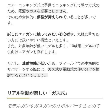
エアーコッキング式は手動でコッキングして撃つ方式の
ため、
電源やガスを必要としません
。
そのため全体的に
価格が抑えられている
ことが多いで
かんたんLINE相談
す。
試しにエアガンに触ってみたい初心者
や、気軽に撃ちた
お申込みフォーム
い方には扱いやすい構造といえます。
また、対象年齢が低いモデルも多く、10歳用モデルの子
供向けエアガンも存在します。
ただし、
連射性能が低い
ため、フィールドでの本格的な
サバゲーをする際には、
ガス式や電動式の使い分けを検
討するとよいでしょう。
リアル挙動が楽しい「ガス式」
モデルガンやガスガンのリボルバーをまとめて