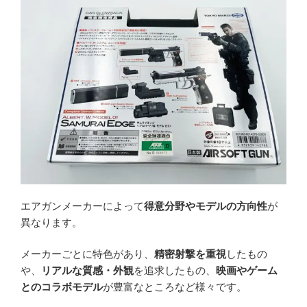
エアガンメーカーによって
得意分野やモデルの方向性
が
異なります。
メーカーごとに特色があり、
精密射撃を重視
したもの
や、
リアルな質感・外観
を追求したもの、
映画やゲーム
とのコラボモデル
が豊富なところなど様々です。