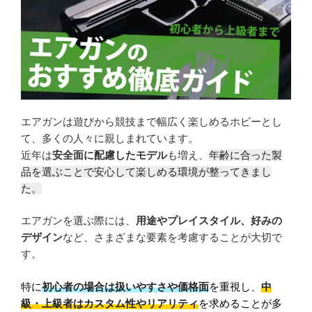
ミリタリーグッズ
ナイフ
日本刀・模造刀
アーチェリー
アウトドア用品
エアガンは遊びから競技まで幅広く楽しめるホビーとし
て、多くの人々に親しまれています。
近年は
安全面に配慮したモデル
も増え、
年齢に合った製
買取メーカー
品を選ぶことで安心して楽しめる環境が整ってきまし
東京マルイ
た。
マルシン
エアガンを選ぶ際には、
用途やプレイスタイル、好みの
マルゼン
デザイン
など、さまざまな要素を考慮することが大切で
ウエスタンアームズ
す。
KSC
特に
初心者の場合は扱いやすさや価格面
を重視し、
中
K.T.W
級・上級者はカスタム性やリアリティ
を求めることが多