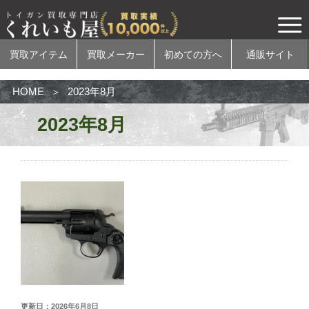
買取アイテム
買取メーカー
初めての方へ
通販サイト
HOME
2023年8月
2023年8月
買取アイテム
電動ガン
ガスガン
エアコッキングガン
モデルガン
無可動実銃
カスタムパーツ
更新日：2026年6月8日