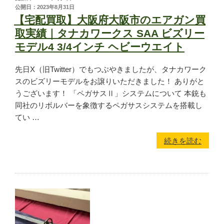
ミリタリーグッズ
公開日：2023年8月31日
【宅配買取】大阪府大阪市のエアガン買
ナイフ
取実績｜タナカワークス SAA ビズリー
日本刀・模造刀
モデル4 3/4インチ ヘビーウエイト
アーチェリー
アウトドア用品
先日X（旧Twitter）でもつぶやきましたが、タナカワーク
スのビズリーモデルをお譲りいただきました！ ありがと
うございます！ 「ペガサスⅡ」システムについて 本銃も
買取メーカー
同社のリボルバーを象徴するペガサスシステムを搭載し
てい …
東京マルイ
続きを読む
マルシン
マルゼン
ウエスタンアームズ
KSC
K.T.W
タナカワークス