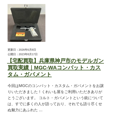
ご利用が初めての方へ
宅配買取の流れ
出張買取の流れ
店頭買取の流れ
遺品買取
出張対応エリア
よくある質問
更新日：2026年6月8日
関東・関西エリアの出張買取強化中！
公開日：2023年8月17日
【宅配買取】兵庫県神戸市のモデルガン
買取実績｜MGC-WAコンバット・カス
タム・ガバメント
くれいも屋について
今回はMGCのコンバット・カスタム・ガバメントをお譲
会社概要
りいただきました！くれいも屋をご利用いただきありが
スタッフ紹介
とうございます。 コルト・ガバメントという銃について
スタッフブログ
は、すでに多くの人が語っており、それでも語り尽くせ
オンラインショップ
ぬ魅力にあふれた …