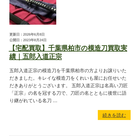
MGC
ホビーフィックス
KRYTAC
VFC
更新日：2026年6月8日
公開日：2023年8月24日
G&G
【宅配買取】千葉県柏市の模造刀買取実
松栄製作所
績｜五郎入道正宗
五郎入道正宗の模造刀を千葉県柏市の方よりお譲りいた
お知らせ
だきました。キレイな模造刀をくれいも屋にお任せいた
だきありがとうございます。 五郎入道正宗は名高い刀匠
買取実績
「正宗」の名を冠する刀で、刀匠の名とともに後世に語
り継がれている名刀 …
新着情報・お知らせ
続きを読む
ご利用案内