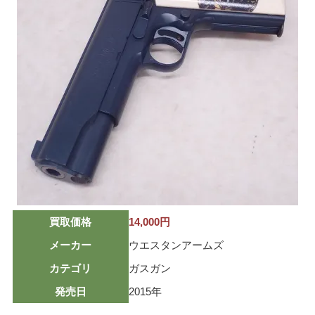
ミリタリーグッズ
ナイフ
日本刀・模造刀
アーチェリー
アウトドア用品
買取メーカー
東京マルイ
マルシン
マルゼン
買取価格
14,000円
ウエスタンアームズ
メーカー
ウエスタンアームズ
KSC
カテゴリ
ガスガン
K.T.W
発売日
2015年
タナカワークス