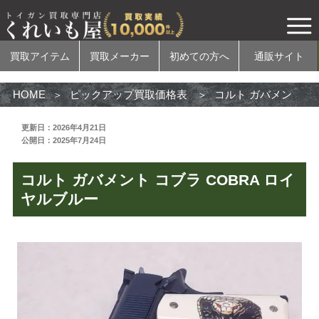
買取アイテム
買取メーカー
初めての方へ
通販サイト
HOME
ピックアップ買取価格表
コルト ガバメント コブラ COBRA ロイヤルブルー
更新日：2026年4月21日
公開日：2025年7月24日
買取アイテム
コルト ガバメント コブラ COBRA ロイ
電動ガン
ヤルブルー
ガスガン
エアコッキングガン
モデルガン
無可動実銃
カスタムパーツ