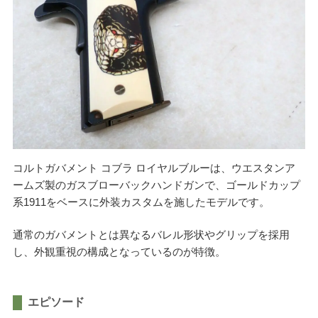
ご利用が初めての方へ
宅配買取の流れ
出張買取の流れ
店頭買取の流れ
遺品買取
出張対応エリア
よくある質問
関東・関西エリアの出張買取強化中！
コルトガバメント コブラ ロイヤルブルーは、ウエスタンア
ームズ製のガスブローバックハンドガンで、ゴールドカップ
系1911をベースに外装カスタムを施したモデルです。
くれいも屋について
通常のガバメントとは異なるバレル形状やグリップを採用
会社概要
し、外観重視の構成となっているのが特徴。
スタッフ紹介
スタッフブログ
エピソード
オンラインショップ