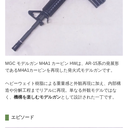
ご利用が初めての方へ
宅配買取の流れ
出張買取の流れ
店頭買取の流れ
遺品買取
出張対応エリア
よくある質問
関東・関西エリアの出張買取強化中！
MGC モデルガン M4A1 カービン HWは、AR-15系の発展形
であるM4A1カービンを再現した発火式モデルガンです。
ヘビーウェイト樹脂による重量感と外観再現に加え、内部構
くれいも屋について
造や分解工程までリアルに再現。単なる外観モデルではな
く、
機構を楽しむモデルガン
として設計された一丁です。
会社概要
スタッフ紹介
スタッフブログ
エピソード
オンラインショップ