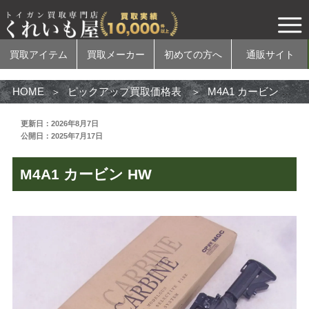
買取アイテム
買取メーカー
初めての方へ
通販サイト
HOME
ピックアップ買取価格表
M4A1 カービン HW
更新日：2026年8月7日
公開日：2025年7月17日
買取アイテム
M4A1 カービン HW
電動ガン
ガスガン
エアコッキングガン
モデルガン
無可動実銃
カスタムパーツ