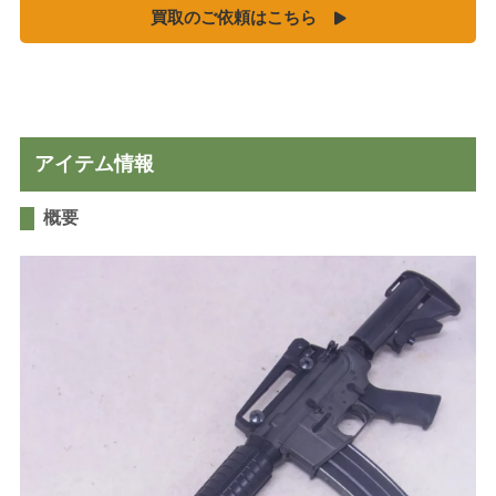
買取のご依頼はこちら
MGC
ホビーフィックス
KRYTAC
VFC
G&G
アイテム情報
松栄製作所
概要
お知らせ
買取実績
新着情報・お知らせ
ご利用案内