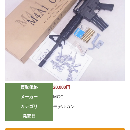
ミリタリーグッズ
ナイフ
日本刀・模造刀
アーチェリー
アウトドア用品
買取メーカー
東京マルイ
マルシン
買取価格
20,000円
マルゼン
メーカー
MGC
ウエスタンアームズ
カテゴリ
モデルガン
KSC
発売日
K.T.W
タナカワークス