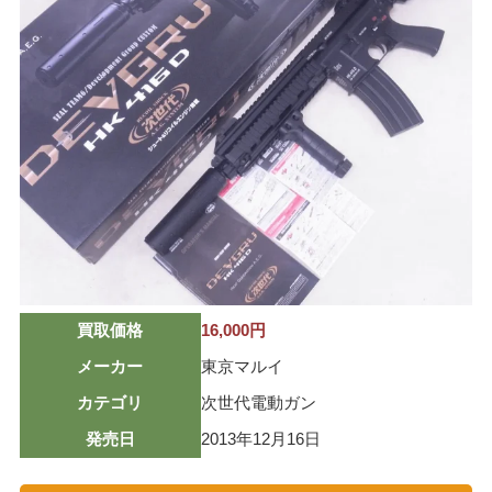
ミリタリーグッズ
ナイフ
日本刀・模造刀
アーチェリー
アウトドア用品
買取メーカー
東京マルイ
マルシン
買取価格
16,000円
マルゼン
メーカー
東京マルイ
ウエスタンアームズ
カテゴリ
次世代電動ガン
KSC
発売日
2013年12月16日
K.T.W
タナカワークス