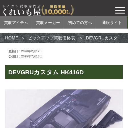
買取アイテム
買取メーカー
初めての方へ
通販サイト
HOME
ピックアップ買取価格表
DEVGRUカスタム HK416D
更新日：2026年2月17日
公開日：2025年7月18日
買取アイテム
DEVGRUカスタム HK416D
電動ガン
ガスガン
エアコッキングガン
モデルガン
無可動実銃
カスタムパーツ