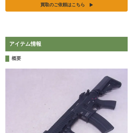
買取のご依頼はこちら
MGC
ホビーフィックス
KRYTAC
VFC
G&G
アイテム情報
松栄製作所
概要
お知らせ
買取実績
新着情報・お知らせ
ご利用案内