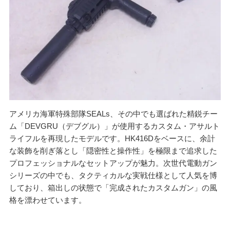
ご利用が初めての方へ
宅配買取の流れ
出張買取の流れ
店頭買取の流れ
遺品買取
出張対応エリア
よくある質問
関東・関西エリアの出張買取強化中！
アメリカ海軍特殊部隊SEALs、その中でも選ばれた精鋭チー
ム「DEVGRU（デブグル）」が使用するカスタム・アサルト
ライフルを再現したモデルです。HK416Dをベースに、余計
な装飾を削ぎ落とし「隠密性と操作性」を極限まで追求した
くれいも屋について
プロフェッショナルなセットアップが魅力。次世代電動ガン
シリーズの中でも、タクティカルな実戦仕様として人気を博
会社概要
しており、箱出しの状態で「完成されたカスタムガン」の風
スタッフ紹介
格を漂わせています。
スタッフブログ
オンラインショップ