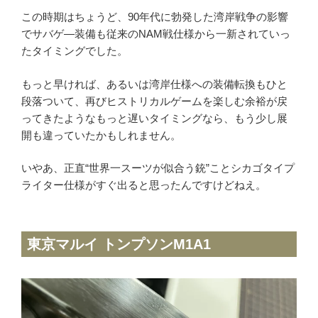
この時期はちょうど、90年代に勃発した湾岸戦争の影響
でサバゲ―装備も従来のNAM戦仕様から一新されていっ
たタイミングでした。
かんたんLINE相談
もっと早ければ、あるいは湾岸仕様への装備転換もひと
お申込みフォーム
段落ついて、再びヒストリカルゲームを楽しむ余裕が戻
ってきたようなもっと遅いタイミングなら、もう少し展
開も違っていたかもしれません。
いやあ、正直“世界一スーツが似合う銃”ことシカゴタイプ
ライター仕様がすぐ出ると思ったんですけどねえ。
東京マルイ トンプソンM1A1