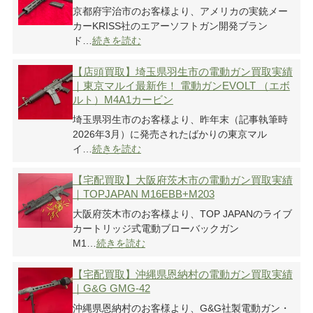
京都府宇治市のお客様より、アメリカの実銃メー
カーKRISS社のエアーソフトガン開発ブラン
ド…
続きを読む
【店頭買取】埼玉県羽生市の電動ガン買取実績
｜東京マルイ最新作！ 電動ガンEVOLT （エボ
ルト）M4A1カービン
埼玉県羽生市のお客様より、昨年末（記事執筆時
2026年3月）に発売されたばかりの東京マル
イ…
続きを読む
【宅配買取】大阪府茨木市の電動ガン買取実績
｜TOPJAPAN M16EBB+M203
大阪府茨木市のお客様より、TOP JAPANのライブ
カートリッジ式電動ブローバックガン
M1…
続きを読む
【宅配買取】沖縄県恩納村の電動ガン買取実績
｜G&G GMG-42
沖縄県恩納村のお客様より、G&G社製電動ガン・