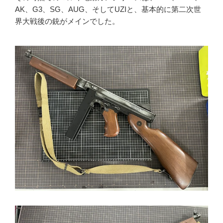
AK、G3、SG、AUG、そしてUZIと、基本的に第二次世
MGC
界大戦後の銃がメインでした。
ホビーフィックス
KRYTAC
VFC
G&G
松栄製作所
お知らせ
買取実績
新着情報・お知らせ
ご利用案内