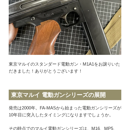
ミリタリーグッズ
ナイフ
日本刀・模造刀
アーチェリー
アウトドア用品
買取メーカー
東京マルイのスタンダード電動ガン・M1A1をお譲りいた
だきました！ありがとうございます！
東京マルイ
マルシン
マルゼン
東京マルイ 電動ガンシリーズの展開
ウエスタンアームズ
発売は2000年。FA-MASから始まった電動ガンシリーズが
KSC
10年目に突入したタイミングになりますでしょうか。
K.T.W
タナカワークス
その時点でのマルイ電動ガンシリーズは、M16、MP5、