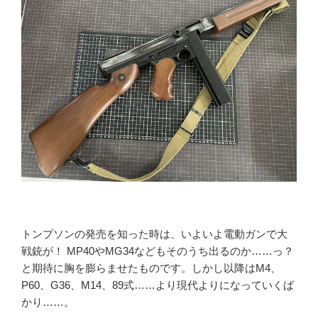
ご利用が初めての方へ
宅配買取の流れ
出張買取の流れ
店頭買取の流れ
遺品買取
出張対応エリア
よくある質問
関東・関西エリアの出張買取強化中！
くれいも屋について
トンプソンの発売を知った時は、いよいよ電動ガンで大
会社概要
戦銃が！ MP40やMG34などもそのうち出るのか……っ？
スタッフ紹介
と期待に胸を膨らませたものです。しかし以降はM4、
P60、G36、M14、89式……より現代よりになっていくば
スタッフブログ
かり……。
オンラインショップ