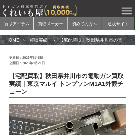
買取アイテム
買取メーカー
初めての方へ
通販サイト
HOME
買取実績
【宅配買取】秋田県井川市の電動ガン買取実績｜東京マルイ トンプソンM1A1外観チューン
更新日：2026年6月8日
公開日：2023年9月21日
買取アイテム
【宅配買取】秋田県井川市の電動ガン買取
電動ガン
実績｜東京マルイ トンプソンM1A1外観チ
ューン
ガスガン
エアコッキングガン
モデルガン
無可動実銃
カスタムパーツ