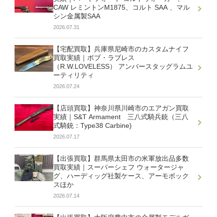
CAW レミントンM1875、コルト SAA 、マル
シン金属製SAA
2026.07.31
【宅配買取】兵庫県尼崎市のカスタムナイフ
買取実績｜ボブ・ラブレス
（R.W.LOVELESS） アンバースタッグラムユ
ーティリティ
2026.07.24
【店頭買取】神奈川県川崎市のエアガン買取
実績｜S&T Armament 三八式騎兵銃（三八
式騎銃：Type38 Carbine)
2026.07.17
【出張買取】群馬県太田市の米軍放出品多数
買取実績｜スーパーシェフ ウォータージャ
グ、ハーディッグ社製ケース、アーモボック
スほか
2026.07.14