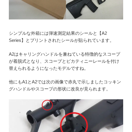
ご利用が初めての方へ
宅配買取の流れ
出張買取の流れ
店頭買取の流れ
シンプルな外箱には弾速測定結果のシールと【A2
遺品買取
Series】とプリントされたシールが貼られています。
出張対応エリア
A2はキャリングハンドルを兼ねている特徴的なスコープ
よくある質問
が着脱式となり、スコープとピカティニーレールを付け
関東・関西エリアの出張買取強化中！
替えられるようになったモデルですね。
他にもA1とA2では次の画像で赤丸で示しましたコッキン
くれいも屋について
グハンドルやスコープの形状に改良が見られます。
会社概要
スタッフ紹介
スタッフブログ
オンラインショップ