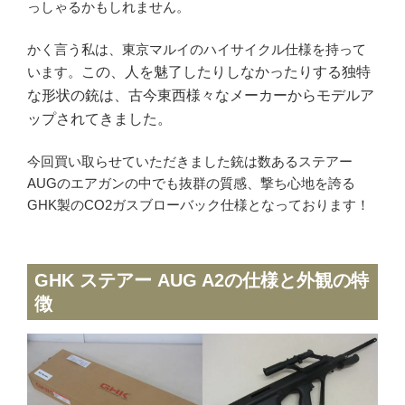
っしゃるかもしれません。
MGC
ホビーフィックス
かく言う私は、東京マルイのハイサイクル仕様を持って
います。
この、人を魅了したりしなかったりする独特
KRYTAC
な形状の銃は、古今東西様々なメーカーからモデルア
VFC
ップされてきました。
G&G
松栄製作所
今回買い取らせていただきました銃は数あるステアー
AUGのエアガンの中でも抜群の質感、撃ち心地を誇る
GHK製のCO2ガスブローバック仕様となっております！
お知らせ
買取実績
GHK ステアー AUG A2の仕様と外観の特
新着情報・お知らせ
徴
ご利用案内