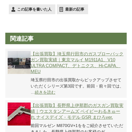
この記事を書いた人
最新の記事
関連記事
【出張買取】埼玉県行田市のガスブローバック
ガン買取実績｜東京マルイ M1911A1、V10
ULTRA COMPACT、デトニクス、Hi-CAPA、
MEU
埼玉県行田市の出張買取からピックアップさせて
いただくシリーズ第3回です。前回・前々回では、
…
続きを読む
【出張買取】長野県上伊那郡のガスガン買取実
績｜ウエスタンアームズ ベイビーわるきゅー
れ ナイスデイズ・モデル GSR まひろver.
前回マルゼン M870GV+1ををご紹介させていただ
きました、長野県上伊那郡のお客様のガ