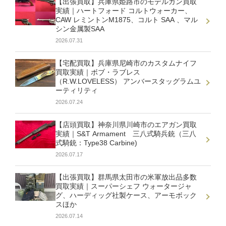
【出張買取】兵庫県姫路市のモデルガン買取
実績｜ハートフォード コルトウォーカー、
CAW レミントンM1875、コルト SAA 、マル
シン金属製SAA
2026.07.31
【宅配買取】兵庫県尼崎市のカスタムナイフ
買取実績｜ボブ・ラブレス
（R.W.LOVELESS） アンバースタッグラムユ
ーティリティ
2026.07.24
【店頭買取】神奈川県川崎市のエアガン買取
実績｜S&T Armament 三八式騎兵銃（三八
式騎銃：Type38 Carbine)
2026.07.17
【出張買取】群馬県太田市の米軍放出品多数
買取実績｜スーパーシェフ ウォータージャ
グ、ハーディッグ社製ケース、アーモボック
スほか
2026.07.14