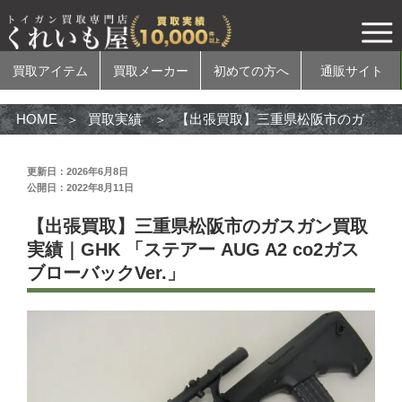
買取アイテム
買取メーカー
初めての方へ
通販サイト
HOME
買取実績
【出張買取】三重県松阪市のガスガン買取実績｜GHK 「ステアー AUG A2 co2ガスブローバックVer.」
更新日：2026年6月8日
公開日：2022年8月11日
買取アイテム
【出張買取】三重県松阪市のガスガン買取
電動ガン
実績｜GHK 「ステアー AUG A2 co2ガス
ブローバックVer.」
ガスガン
エアコッキングガン
モデルガン
無可動実銃
カスタムパーツ