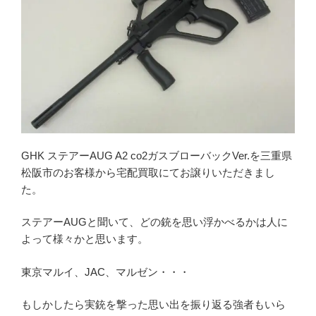
ミリタリーグッズ
ナイフ
日本刀・模造刀
アーチェリー
アウトドア用品
買取メーカー
GHK ステアーAUG A2 co2ガスブローバックVer.を三重県
松阪市のお客様から宅配買取にてお譲りいただきまし
東京マルイ
た。
マルシン
マルゼン
ステアーAUGと聞いて、どの銃を思い浮かべるかは人に
よって様々かと思います。
ウエスタンアームズ
KSC
東京マルイ、JAC、マルゼン・・・
K.T.W
もしかしたら実銃を撃った思い出を振り返る強者もいら
タナカワークス