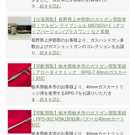
ス…
続きを読む
【出張買取】長野県上伊那郡のガスガン買取実
績｜マルゼン ライブシェル M870GV+1（グリ
ップバージョン/プラスワン）など多数
長野県上伊那郡のお客様より、ガスハンドガン多
数およびガスショットガンのコレクションをお譲
り…
続きを読む
【宅配買取】栃木県栃木市のガスガン買取実績
｜アローダイナミック RPG-7 40mmガスカー
ト対応
栃木県栃木市のお客様より、40mmガスカートリ
ッジ弾を使用するRPG-7をお譲りいただき
ま…
続きを読む
【宅配買取】栃木県栃木市のガスガン買取実績
｜PPS-002 M9A1対戦車バズーカ40mmカート
対応
栃木県栃木市のお客様より、40mmカートリッジ