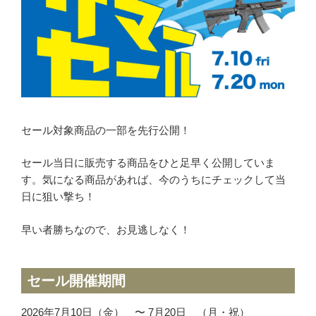
ミリタリーグッズ
ナイフ
日本刀・模造刀
アーチェリー
アウトドア用品
セール対象商品の一部を先行公開！
買取メーカー
セール当日に販売する商品をひと足早く公開していま
東京マルイ
す。気になる商品があれば、今のうちにチェックして当
日に狙い撃ち！
マルシン
マルゼン
早い者勝ちなので、お見逃しなく！
ウエスタンアームズ
KSC
セール開催期間
K.T.W
タナカワークス
2026年7月10日（金） 〜 7月20日 （月・祝）