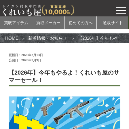
買取アイテム
買取メーカー
初めての方へ
通販サイト
HOME
新着情報・お知らせ
【2026年】今年もやるよ！くれいも屋のサマーセール！
更新日：2026年7月13日
公開日：2026年7月9日
買取アイテム
【2026年】今年もやるよ！くれいも屋のサ
電動ガン
マーセール！
ガスガン
エアコッキングガン
モデルガン
無可動実銃
カスタムパーツ