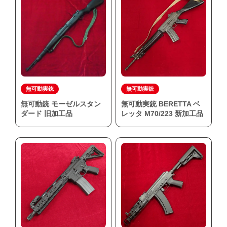
ご利用が初めての方へ
宅配買取の流れ
出張買取の流れ
店頭買取の流れ
遺品買取
出張対応エリア
無可動実銃
無可動実銃
よくある質問
無可動銃 モーゼルスタン
無可動実銃 BERETTA ベ
関東・関西エリアの出張買取強化中！
ダード 旧加工品
レッタ M70/223 新加工品
くれいも屋について
会社概要
スタッフ紹介
スタッフブログ
オンラインショップ