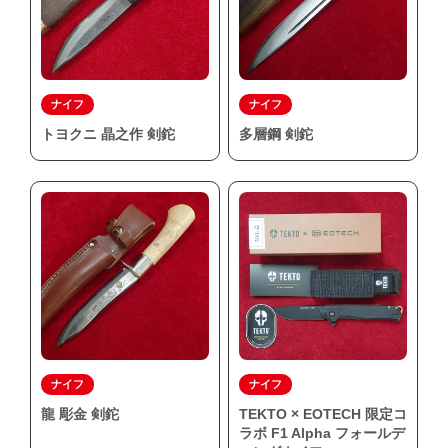
ナイフ
ナイフ
トヨクニ 晶之作 剣鉈
多層鋼 剣鉈
ナイフ
ナイフ
龍 彫金 剣鉈
TEKTO × EOTECH 限定コ
ラボ F1 Alpha フォールデ