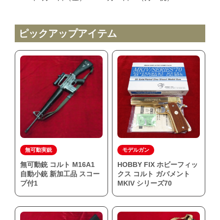
MGC
ホビーフィックス
ピックアップアイテム
KRYTAC
VFC
G&G
松栄製作所
お知らせ
買取実績
無可動実銃
モデルガン
新着情報・お知らせ
無可動銃 コルト M16A1
HOBBY FIX ホビーフィッ
自動小銃 新加工品 スコー
クス コルト ガバメント
プ付1
MKIV シリーズ70
ご利用案内