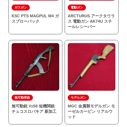
ガスガン
電動ガン
KSC PTS MAGPUL M4 ガ
ARCTURUS アークタウラ
かんたんLINE相談
スブローバック
ス 電動ガン AK74U スチ
ールレシーバー
お申込みフォーム
無可動実銃
モデルガン
無可動銃 Vz58 短機関銃
MGC 金属製モデルガン モ
チェコスロバキア 新加工
ーゼルカービン リアルウ
ッド