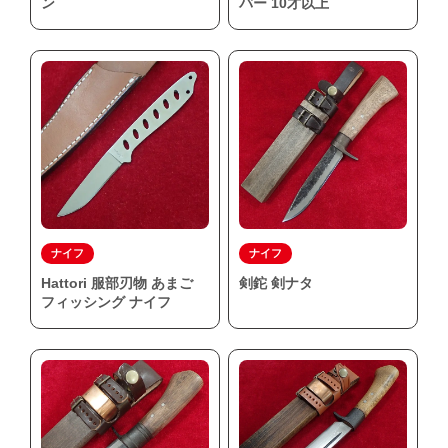
ン
バー 10才以上
ナイフ
ナイフ
Hattori 服部刃物 あまご
剣鉈 剣ナタ
フィッシング ナイフ