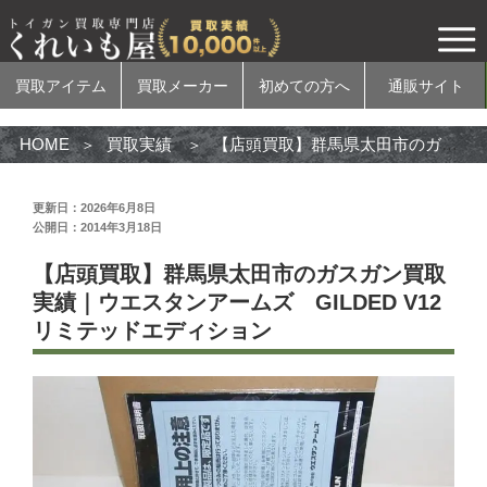
買取アイテム
買取メーカー
初めての方へ
通販サイト
HOME
買取実績
【店頭買取】群馬県太田市のガスガン買取実績｜ウエスタンアームズ GILDED V12 リミテッドエディション
更新日：2026年6月8日
公開日：2014年3月18日
買取アイテム
【店頭買取】群馬県太田市のガスガン買取
電動ガン
実績｜ウエスタンアームズ GILDED V12
リミテッドエディション
ガスガン
エアコッキングガン
モデルガン
無可動実銃
カスタムパーツ