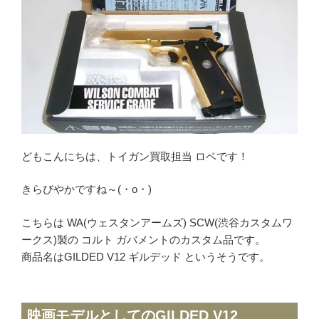
ミリタリーグッズ
ナイフ
日本刀・模造刀
アーチェリー
アウトドア用品
買取メーカー
どもこんにちは、トイガン買取担当 ロベです！
東京マルイ
きらびやかですね～(・o・)
マルシン
こちらは WA(ウェスタンアームズ) SCW(渋谷カスタムワ
マルゼン
ークス)製の コルト ガバメントのカスタム品です。
ウエスタンアームズ
商品名はGILDED V12 ギルデッド というそうです。
KSC
K.T.W
タナカワークス
映画モデルとしてのGILDED V12