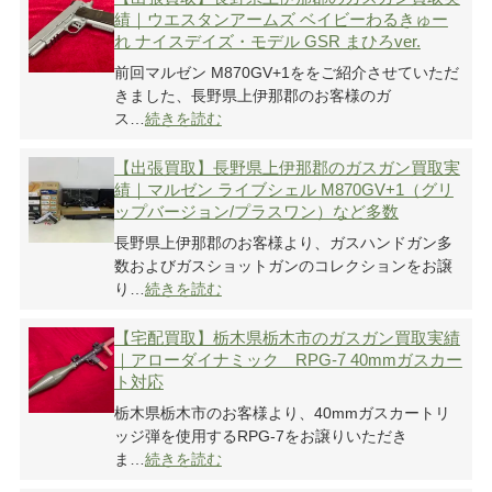
績｜ウエスタンアームズ ベイビーわるきゅー
れ ナイスデイズ・モデル GSR まひろver.
前回マルゼン M870GV+1ををご紹介させていただ
きました、長野県上伊那郡のお客様のガ
ス…
続きを読む
【出張買取】長野県上伊那郡のガスガン買取実
績｜マルゼン ライブシェル M870GV+1（グリ
ップバージョン/プラスワン）など多数
長野県上伊那郡のお客様より、ガスハンドガン多
数およびガスショットガンのコレクションをお譲
り…
続きを読む
【宅配買取】栃木県栃木市のガスガン買取実績
｜アローダイナミック RPG-7 40mmガスカー
ト対応
栃木県栃木市のお客様より、40mmガスカートリ
ッジ弾を使用するRPG-7をお譲りいただき
ま…
続きを読む