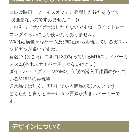
MGC
コレは映画「フェイスオフ」に登場した銃だそうです。
ホビーフィックス
(映画見ないのですみません(^_^;))
KRYTAC
これもってサバゲーはしたくないですね。良くてトレー
VFC
ニングぐらいにしか使いたくありません。
WAは結構色々なゲーム及び映画から再現しているガスハ
G&G
ンドガンが多いですね。
松栄製作所
有名(？)どころはゴルゴ13の持っているM16スナイパーカ
スタム(本来スナイパー用じゃないけど…)
ダイ・ハードダメージのM9、伝説の潜入工作員の持って
お知らせ
いるM1911の再現等
通常品では無く、再現している商品がほとんどです。
買取実績
どちらかと言うとモデルガン要素が大きいメーカーで
新着情報・お知らせ
す。
ご利用案内
デザインについて