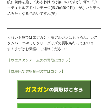
ご利用が初めての方へ
銃に装飾を施してあるわけでは無いのですが、何の「タ
クティカルアドバンテージ(戦術的優位性)」がないと突っ
宅配買取の流れ
込みたくなる色合いですね(笑)
出張買取の流れ
店頭買取の流れ
遺品買取
くれいも屋ではエアガン・モデルガンはもちろん、カス
出張対応エリア
タムパーツやミリタリーグッズの買取も行っておりま
よくある質問
す！まずはお気軽にご連絡ください！
関東・関西エリアの出張買取強化中！
【ウエスタンアームズの買取はコチラ】
くれいも屋について
【群馬県で買取希望の方はコチラ】
会社概要
スタッフ紹介
スタッフブログ
オンラインショップ