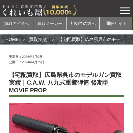
買取アイテム
買取メーカー
初めての方へ
通販サイト
HOME
買取実績
【宅配買取】広島県呉市のモデルガン買取実績｜C.A.W. 八九式重擲弾筒 後期型MOVIE PROP
更新日：2026年4月9日
公開日：2024年4月25日
買取アイテム
【宅配買取】広島県呉市のモデルガン買取
電動ガン
実績｜C.A.W. 八九式重擲弾筒 後期型
MOVIE PROP
ガスガン
エアコッキングガン
モデルガン
無可動実銃
カスタムパーツ