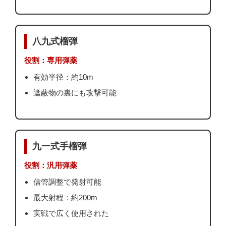
八九式榴弾
役割：専用弾薬
有効半径：約10m
遮蔽物の裏にも攻撃可能
九一式手榴弾
役割：汎用弾薬
信管調整で発射可能
最大射程：約200m
実戦で広く使用された