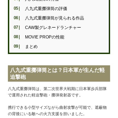
ご利用が初めての方へ
八九式重擲弾筒の評価
宅配買取の流れ
出張買取の流れ
八九式重擲弾筒が見られる作品
店頭買取の流れ
CAW製グレネードランチャー
遺品買取
MOVIE PROPの性能
出張対応エリア
まとめ
よくある質問
関東・関西エリアの出張買取強化中！
八九式重擲弾筒とは？日本軍が生んだ軽
迫撃砲
くれいも屋について
八九式重擲弾筒は、第二次世界大戦期に日本軍歩兵部隊
会社概要
で運用された軽迫撃砲・擲弾発射器です。
スタッフ紹介
スタッフブログ
携行できる小型サイズながら曲射攻撃が可能で、遮蔽物
の背後にいる敵への火力支援を担いました。
オンラインショップ