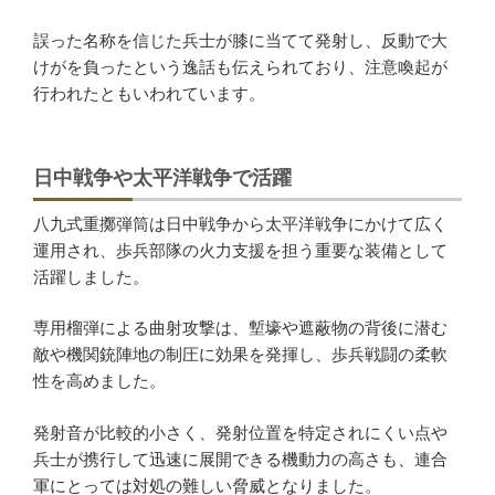
誤った名称を信じた兵士が膝に当てて発射し、反動で大
けがを負ったという逸話も伝えられており、注意喚起が
行われたともいわれています。
日中戦争や太平洋戦争で活躍
八九式重擲弾筒は日中戦争から太平洋戦争にかけて広く
運用され、歩兵部隊の火力支援を担う重要な装備として
活躍しました。
専用榴弾による曲射攻撃は、塹壕や遮蔽物の背後に潜む
敵や機関銃陣地の制圧に効果を発揮し、歩兵戦闘の柔軟
性を高めました。
発射音が比較的小さく、発射位置を特定されにくい点や
兵士が携行して迅速に展開できる機動力の高さも、連合
軍にとっては対処の難しい脅威となりました。