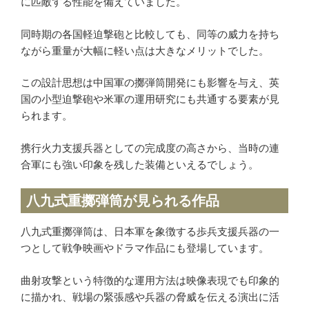
に匹敵する性能を備えていました。
同時期の各国軽迫撃砲と比較しても、同等の威力を持ち
ながら重量が大幅に軽い点は大きなメリットでした。
この設計思想は中国軍の擲弾筒開発にも影響を与え、英
国の小型迫撃砲や米軍の運用研究にも共通する要素が見
られます。
携行火力支援兵器としての完成度の高さから、当時の連
合軍にも強い印象を残した装備といえるでしょう。
八九式重擲弾筒が見られる作品
八九式重擲弾筒は、日本軍を象徴する歩兵支援兵器の一
つとして戦争映画やドラマ作品にも登場しています。
曲射攻撃という特徴的な運用方法は映像表現でも印象的
に描かれ、戦場の緊張感や兵器の脅威を伝える演出に活