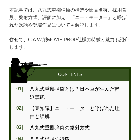
MGC
本記事では、八九式重擲弾筒の構造や部品名称、採用背
ホビーフィックス
景、発射方式、評価に加え、「ニー・モーター」と呼ば
KRYTAC
れた逸話や登場作品についても解説します。
VFC
併せて、C.A.W.製MOVIE PROP仕様の特徴と魅力も紹介
G&G
します。
松栄製作所
CONTENTS
お知らせ
八九式重擲弾筒とは？日本軍が生んだ軽
買取実績
迫撃砲
新着情報・お知らせ
【豆知識】ニー・モーターと呼ばれた理
由と誤解
ご利用案内
八九式重擲弾筒の発射方式
八八式榴弾の特徴