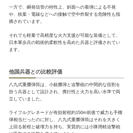
一方で、瞬発信管の特性上、斜面への着弾による不発
や、枝葉・電線などへの接触で空中炸裂する危険性も指
摘されています。
それでも軽量で高精度な火力支援が可能な装備として、
日本軍歩兵の戦術的柔軟性を高めた兵器と評価されてい
ます。
他国兵器との比較評価
八九式重擲弾筒は、小銃擲弾と迫撃砲の中間的な役割を
担う兵器として設計され、携行性と火力を高い水準で両
立していました。
ライフルグレネードが有効射程約150m前後で威力も手榴
弾相当だったのに対し、八九式重擲弾筒はそれを大きく
上回る射程と破壊力を持ち、実質的には小隊用軽迫撃砲