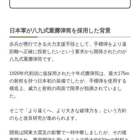
日本軍が八九式重擲弾筒を採用した背景
歩兵が携行できる火力支援手段として、手榴弾をより遠
距離へ正確に投射したいという要求から開発されたのが
八九式重擲弾筒です。
1920年代初頭に仮採用された十年式擲弾筒は、最大175m
の射程を持つ日本初の装備でしたが、手榴弾を使用する
構造上、威力と射程の両面で限界が指摘されていまし
た。
そこで「より遠くへ、より大きな破壊力を」という方針
のもと改良研究が進められます。
開発は関東大震災の影響で一時中断しましたが、その後
再開され、専用榴弾を用いることで最大約670mの射程と