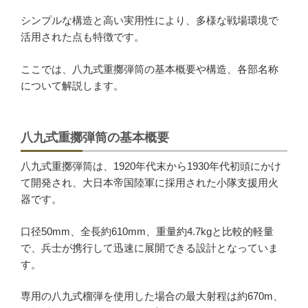
シンプルな構造と高い実用性により、多様な戦場環境で
活用された点も特徴です。
かんたんLINE相談
ここでは、八九式重擲弾筒の基本概要や構造、各部名称
について解説します。
お申込みフォーム
八九式重擲弾筒の基本概要
八九式重擲弾筒は、1920年代末から1930年代初頭にかけ
て開発され、大日本帝国陸軍に採用された小隊支援用火
器です。
口径50mm、全長約610mm、重量約4.7kgと比較的軽量
で、兵士が携行して迅速に展開できる設計となっていま
す。
専用の八九式榴弾を使用した場合の最大射程は約670m、