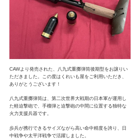
ミリタリーグッズ
ナイフ
日本刀・模造刀
アーチェリー
アウトドア用品
買取メーカー
CAWより発売された、八九式重擲弾筒後期型をお譲りい
ただきました。この度はくれいも屋をご利用いただき、
東京マルイ
ありがとうございます！
マルシン
マルゼン
八九式重擲弾筒は、第二次世界大戦期の日本軍が運用し
た軽迫撃砲で、手榴弾と迫撃砲の中間に位置する独特な
ウエスタンアームズ
火力支援兵器です。
KSC
K.T.W
歩兵が携行できるサイズながら高い命中精度を誇り、日
中戦争や太平洋戦争で活躍しました。
タナカワークス