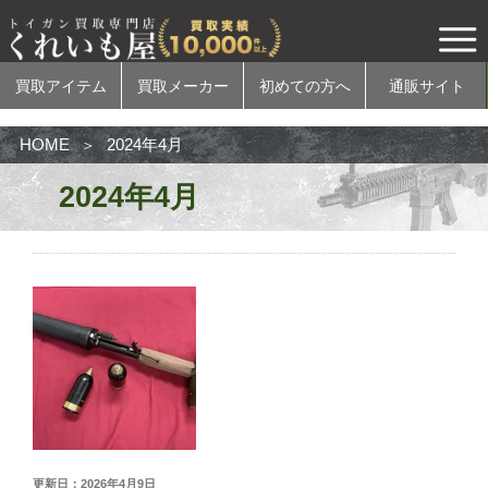
買取アイテム
買取メーカー
初めての方へ
通販サイト
HOME
2024年4月
2024年4月
買取アイテム
電動ガン
ガスガン
エアコッキングガン
モデルガン
無可動実銃
カスタムパーツ
更新日：2026年4月9日