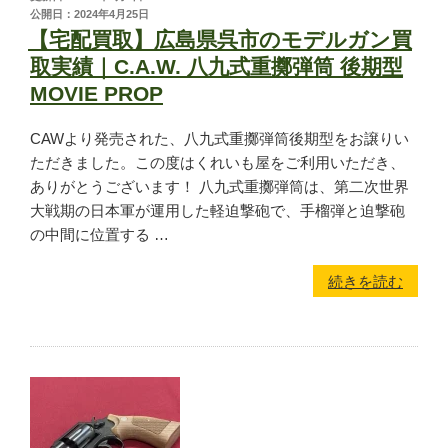
ミリタリーグッズ
公開日：2024年4月25日
【宅配買取】広島県呉市のモデルガン買
ナイフ
取実績｜C.A.W. 八九式重擲弾筒 後期型
日本刀・模造刀
MOVIE PROP
アーチェリー
アウトドア用品
CAWより発売された、八九式重擲弾筒後期型をお譲りい
ただきました。この度はくれいも屋をご利用いただき、
ありがとうございます！ 八九式重擲弾筒は、第二次世界
買取メーカー
大戦期の日本軍が運用した軽迫撃砲で、手榴弾と迫撃砲
の中間に位置する …
東京マルイ
続きを読む
マルシン
マルゼン
ウエスタンアームズ
KSC
K.T.W
タナカワークス