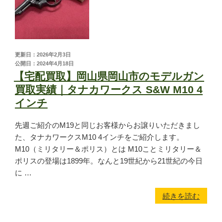
MGC
ホビーフィックス
KRYTAC
VFC
更新日：2026年2月3日
公開日：2024年4月18日
G&G
【宅配買取】岡山県岡山市のモデルガン
松栄製作所
買取実績｜タナカワークス S&W M10 4
インチ
お知らせ
先週ご紹介のM19と同じお客様からお譲りいただきまし
た、タナカワークスM10 4インチをご紹介します。
買取実績
M10（ミリタリー＆ポリス）とは M10ことミリタリー＆
ポリスの登場は1899年。なんと19世紀から21世紀の今日
新着情報・お知らせ
に …
続きを読む
ご利用案内