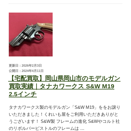
ご利用が初めての方へ
宅配買取の流れ
出張買取の流れ
店頭買取の流れ
遺品買取
出張対応エリア
よくある質問
関東・関西エリアの出張買取強化中！
更新日：2026年2月3日
公開日：2024年4月11日
【宅配買取】岡山県岡山市のモデルガン
買取実績｜タナカワークス S&W M19
くれいも屋について
2.5インチ
会社概要
タナカワークス製のモデルガン「S&W M19」ををお譲り
スタッフ紹介
いただきました！くれいも屋をご利用いただきありがと
スタッフブログ
うございます！ S&W製 フレームの進化 S&Wやコルト社
オンラインショップ
のリボルバーピストルのフレームは …