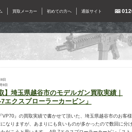
012
ム
買取メーカー
初めての方へ
通販サイト
イテム
買取メーカー
東京マルイ
マルシン
キングガン
マルゼン
月8日
月9日
ン
ウエスタンアームズ
取】埼玉県越谷市のモデルガン買取実績｜
銃
KSC
R-7エクスプローラーカービン」
パーツ
K.T.W
『VP70』の買取実績で書かせて頂いた、埼玉県越谷市のお客様
ーグッズ
タナカワークス
様になりますが、あまりにも良いものが多かったので数回に分
MGC
ただこうと思います。 AR-7エクスプローラーカービン「スト