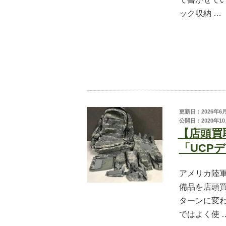
日本刀・
ック収納 …
アーチェ
アウトド
更新日：2026年6
公開日：2020年10
【店頭買
「UCP
アメリカ陸軍
備品を店頭
ターンに変
ではよく使 