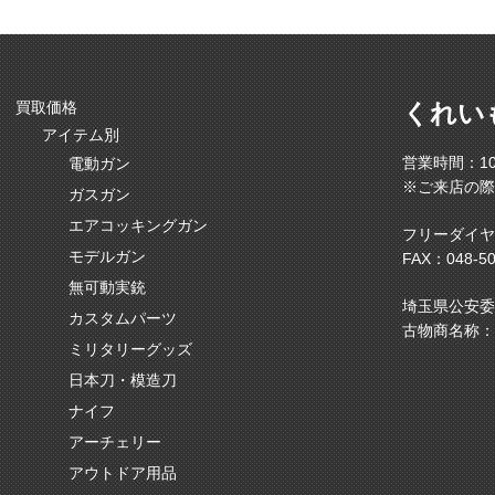
買取価格
くれい
アイテム別
営業時間：10
電動ガン
※ご来店の際
ガスガン
エアコッキングガン
フリーダイヤ
モデルガン
FAX：048-50
無可動実銃
埼玉県公安委員会
カスタムパーツ
古物商名称：
ミリタリーグッズ
日本刀・模造刀
ナイフ
アーチェリー
アウトドア用品