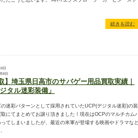
模造刀
ホビーフィックス
リー
KRYTAC
続きを読む
ア用品
VFC
G&G
松栄製作所
月8日
月8日
取】埼玉県日高市のサバゲー用品買取実績｜
デジタル迷彩装備」
の迷彩パターンとして採用されていたUCP(デジタル迷彩)の装
買取にてまとめてお譲り頂きました！現在はOCPのマルチカム
わってしまいましたが、最近の米軍が登場する映画やドラマな
…