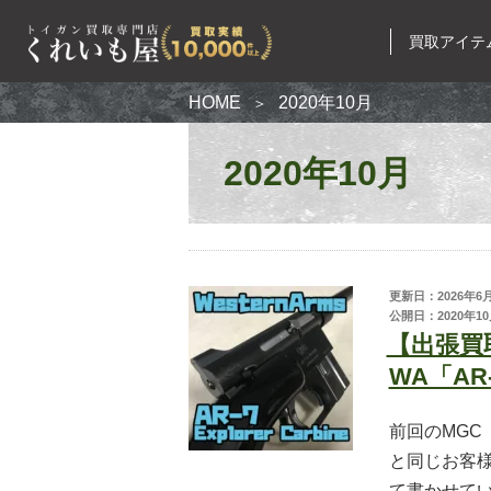
買取アイテ
HOME
2020年10月
2020年10月
買取ア
電動ガン
ガスガン
エアコッ
更新日：2026年6
公開日：2020年10
モデルガ
【出張買
無可動実
WA「A
カスタム
前回のMGC
ミリタリ
と同じお客
ナイフ
て書かせてい