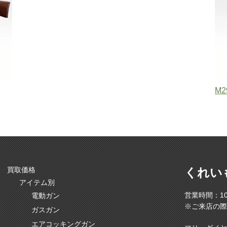
M2
買取価格
くれい
アイテム別
営業時間：10
電動ガン
※ご来店の際
ガスガン
エアコッキングガン