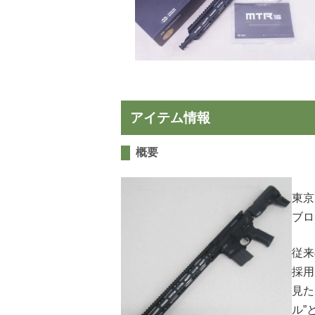
日本刀・
アーチェ
アウトド
アイテム情報
概要
東京
ブロ
従来
採用
見た
ル”