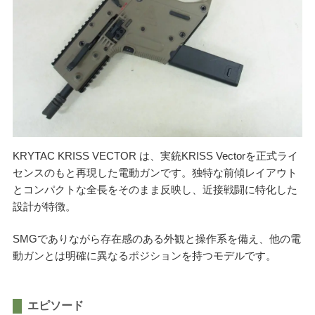
ご利用が初めての方へ
宅配買取の流れ
出張買取の流れ
店頭買取の流れ
遺品買取
出張対応エリア
よくある質問
関東・関西エリアの出張買取強化中！
KRYTAC KRISS VECTOR は、実銃KRISS Vectorを正式ライ
センスのもと再現した電動ガンです。独特な前傾レイアウト
とコンパクトな全長をそのまま反映し、近接戦闘に特化した
設計が特徴。
くれいも屋について
SMGでありながら存在感のある外観と操作系を備え、他の電
会社概要
動ガンとは明確に異なるポジションを持つモデルです。
スタッフ紹介
スタッフブログ
オンラインショップ
エピソード