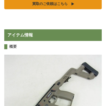
買取のご依頼はこちら
MGC
ホビーフィックス
KRYTAC
VFC
G&G
アイテム情報
松栄製作所
概要
お知らせ
買取実績
新着情報・お知らせ
ご利用案内