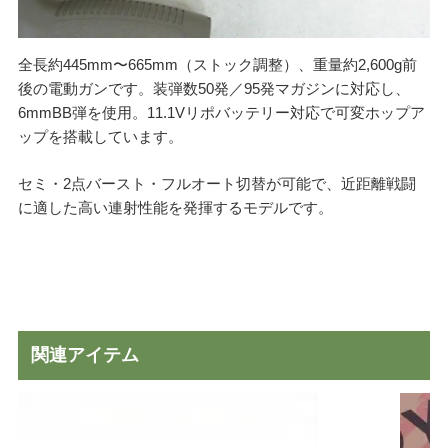
全長約445mm〜665mm（ストック調整）、重量約2,600g前
後の電動ガンです。装弾数50発／95発マガジンに対応し、
6mmBB弾を使用。11.1Vリポバッテリー対応で可変ホップア
ップを搭載しています。
セミ・2点バースト・フルオート切替が可能で、近距離戦闘
に適した高い連射性能を発揮するモデルです。
関連アイテム