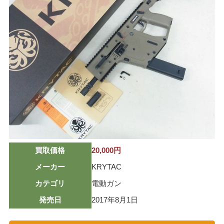
ミリタリーグッズ
ナイフ
日本刀・模造刀
アーチェリー
アウトドア用品
買取メーカー
東京マルイ
マルシン
買取価格
20,000円
マルゼン
メーカー
KRYTAC
ウエスタンアームズ
カテゴリ
電動ガン
KSC
発売日
2017年8月1日
K.T.W
タナカワークス