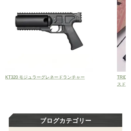
KT320 モジュラーグレネードランチャー
TRID
スド
ブログカテゴリー