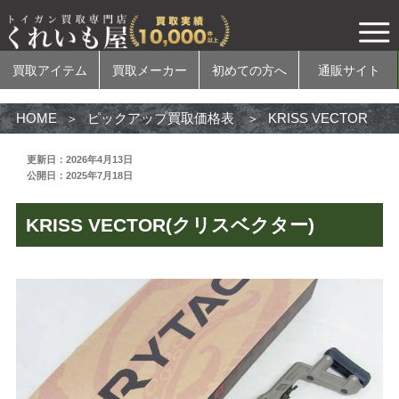
買取アイテム
買取メーカー
初めての方へ
通販サイト
HOME
ピックアップ買取価格表
KRISS VECTOR(クリスベクター)
更新日：2026年4月13日
公開日：2025年7月18日
買取アイテム
KRISS VECTOR(クリスベクター)
電動ガン
ガスガン
エアコッキングガン
モデルガン
無可動実銃
カスタムパーツ