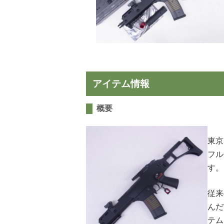
日本刀・
アーチェ
アウトド
アイテム情報
概要
東京
フル
す。
従来
んだ
テム