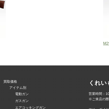
M2
買取価格
くれい
アイテム別
営業時間：10
電動ガン
※ご来店の際
ガスガン
エアコッキングガン