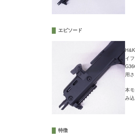
エピソード
H&
イフ
G3
用さ
本モ
み込
特徴