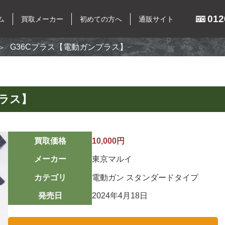
012
ム
買取メーカー
初めての方へ
通販サイト
G36Cプラス【電動ガンプラス】
イテム
買取メーカー
プラス】
東京マルイ
マルシン
キングガン
マルゼン
買取価格
10,000円
ン
ウエスタンアームズ
メーカー
東京マルイ
銃
KSC
カテゴリ
電動ガン スタンダードタイプ
パーツ
K.T.W
発売日
2024年4月18日
ーグッズ
タナカワークス
MGC