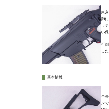
東京
御に
ッテ
い保
可倒
した
基本情報
全長
ンで