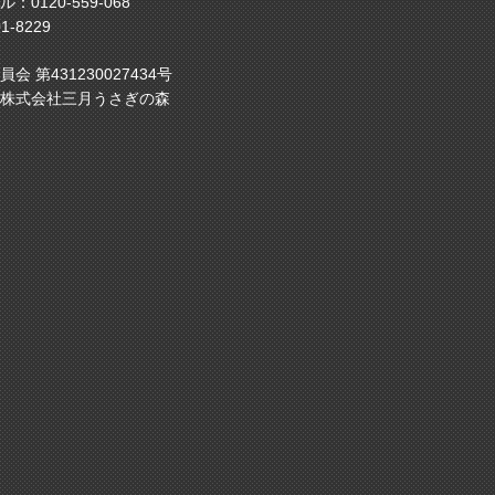
ル：
0120-559-068
1-8229
 第431230027434号
株式会社三月うさぎの森