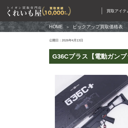
買取アイテ
HOME
ピックアップ買取価格表
公開日：2026年4月13日
買取ア
G36Cプラス【電動ガン
電動ガン
ガスガン
エアコッ
モデルガ
無可動実
カスタム
ミリタリ
ナイフ