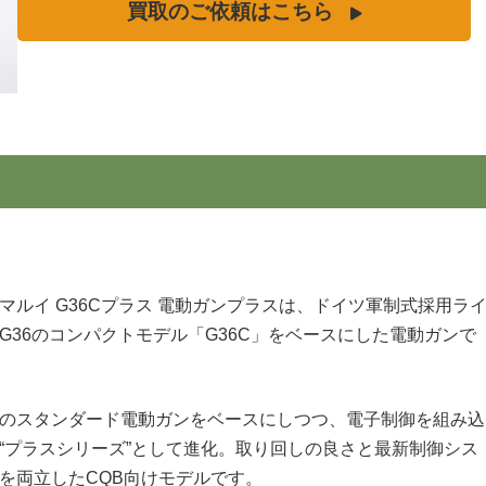
買取のご依頼はこちら
模造刀
ホビーフィックス
リー
KRYTAC
ア用品
VFC
G&G
松栄製作所
マルイ G36Cプラス 電動ガンプラスは、ドイツ軍制式採用ラ
G36のコンパクトモデル「G36C」をベースにした電動ガンで
のスタンダード電動ガンをベースにしつつ、電子制御を組み込
“プラスシリーズ”として進化。取り回しの良さと最新制御シス
を両立したCQB向けモデルです。