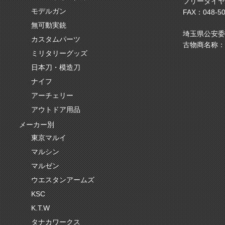
フリーダイヤ
モデルガン
FAX：048-50
無可動実銃
埼玉県公安委員会
カスタムパーツ
古物商名称：
ミリタリーグッズ
日本刀・模造刀
ナイフ
アーチェリー
アウトドア用品
メーカー別
東京マルイ
マルシン
マルゼン
ウエスタンアームズ
KSC
K.T.W
タナカワークス